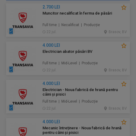
2.700 LEI
Muncitor necalificat în ferma de păsări
Full time | Necalificat | Producție
22 jul.
Brasov, BV
4.000 LEI
Electrician abator păsări BV
Full time | Mid-Level | Producție
22 jul.
Brasov, BV
4.000 LEI
Electrician - Noua fabrică de hrană pentru
câini și pisici
Full time | Mid-Level | Producție
22 jul.
Brasov, BV
4.000 LEI
Mecanic întreținere - Noua fabrică de hrană
pentru câini și pisici