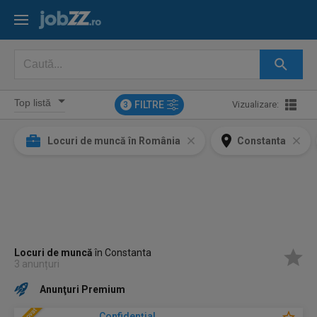
FILTRE
Vizualizare:
3
Locuri de muncă în România
Constanta
Locuri de muncă
în Constanta
3 anunțuri
Anunţuri Premium
Confidenţial