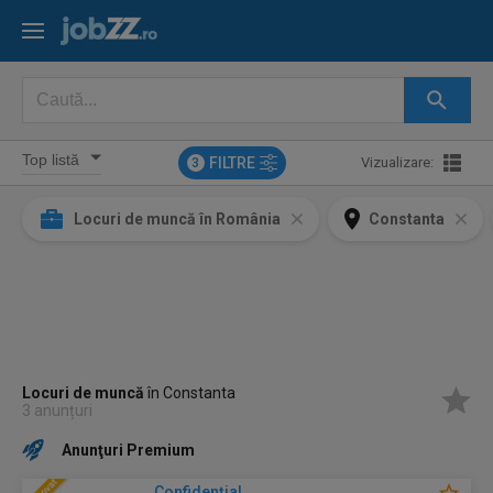
FILTRE
Vizualizare:
3
Locuri de muncă în România
Constanta
Locuri de muncă
în Constanta
3 anunțuri
Anunţuri Premium
Confidenţial