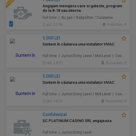
Angajam menajera care si gateste, program
de la 8-18 sau interna
Full time | Au pair / Babysitter / Curăţenie
azi, 02:46
Voluntari, IF
5.000 LEI
Suntem în căutarea unui instalator HVAC
Full time | Junior/Entry Level / Mid-Level | Construcţii / Amenajări
ieri, 14:37
Bucuresti, IF
5.000 LEI
Suntem în căutarea unui instalator HVAC
Full time | Junior/Entry Level / Mid-Level | Construcţii / Amenajări
ieri, 14:37
Bucuresti, IF
Confidenţial
SC PLATINUM CASINO SRL angajeaza
Full time | Junior/Entry Level