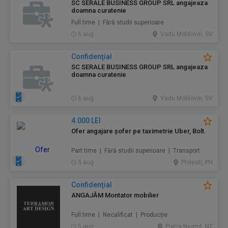
SC SERALE BUSINESS GROUP SRL angajeaza
doamna curatenie
Full time | Fără studii superioare
6 aug.
Vadu Moldovei, SV
Confidenţial
SC SERALE BUSINESS GROUP SRL angajeaza
doamna curatenie
6 aug.
Vadu Moldovei, SV
4.000 LEI
Ofer angajare șofer pe taximetrie Uber, Bolt.
Part time | Fără studii superioare | Transport
5 aug.
Ploiesti, PH
Confidenţial
ANGAJĂM Montator mobilier
Full time | Necalificat | Producție
5 aug.
Piatra Neamt, NT