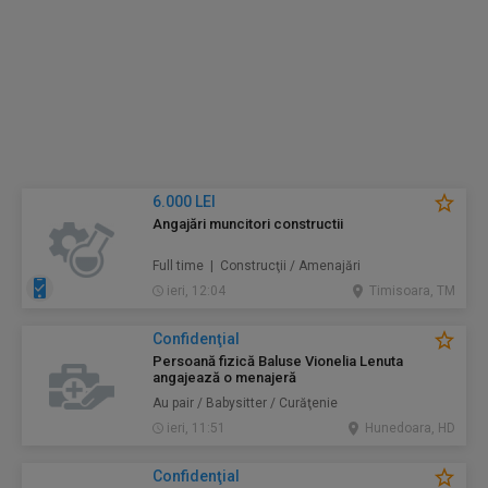
6.000 LEI
Angajări muncitori constructii
Full time | Construcţii / Amenajări
ieri, 12:04
Timisoara, TM
Confidenţial
Persoană fizică Baluse Vionelia Lenuta
angajează o menajeră
Au pair / Babysitter / Curăţenie
ieri, 11:51
Hunedoara, HD
Confidenţial