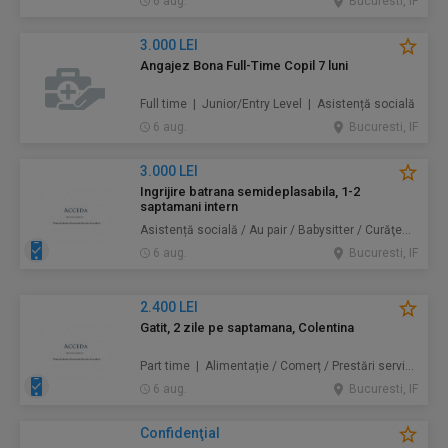
6 aug.
Bucuresti, IF
3.000 LEI
Angajez Bona Full-Time Copil 7 luni
Full time | Junior/Entry Level | Asistență socială
6 aug.
Bucuresti, IF
3.000 LEI
Ingrijire batrana semideplasabila, 1-2
saptamani intern
Asistență socială / Au pair / Babysitter / Curăţenie / Prestări servicii
6 aug.
Bucuresti, IF
2.400 LEI
Gatit, 2 zile pe saptamana, Colentina
Part time | Alimentație / Comerț / Prestări servicii
6 aug.
Bucuresti, IF
Confidenţial