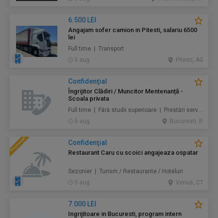
6.500 LEI
Angajam sofer camion in Pitesti, salariu 6500
lei
Full time | Transport
5 aug.
Pitesti, AG
Confidenţial
Îngrijitor Clădiri / Muncitor Mentenanță -
Scoala privata
Full time | Fără studii superioare | Prestări servicii / Mentenanță / Instalații / Construcţii / Amenajări
5 aug.
Bucuresti, IF
Confidenţial
Restaurant Caru cu scoici angajeaza ospatar
Sezonier | Turism / Restaurante / Hoteluri
5 aug.
Venus, CT
7.000 LEI
Ingrijitoare in Bucuresti, program intern