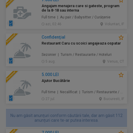
Angajam menajera care si gateste, program
de la 8-18 sau interna
Full time | Au pair / Babysitter / Curăţenie
azi, 02:46
Voluntari, IF
Confidenţial
Restaurant Caru cu scoici angajeaza ospatar
Sezonier | Turism / Restaurante / Hoteluri
5 aug.
Venus, CT
5.000 LEI
Ajutor Bucătărie
Full time | Necalificat | Turism / Restaurante / Hoteluri
27 jul.
Bucuresti, IF
Nu am găsit anunțuri conform căutării tale, dar am găsit 112
anunțuri care te-ar putea interesa.
7.000 LEI