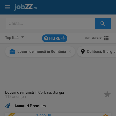
FILTRE
Vizualizare:
3
Locuri de muncă în România
Colibasi, Giurgiu
Locuri de muncă
în Colibasi, Giurgiu
112 anunțuri
Anunţuri Premium
7.000 LEI