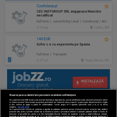
Confidenţial
CEC INSTGROUP SRL angajeaza Muncitor
necalificat
Full time | Junior/Entry Level | Construcţii / Amenajări
4 aug.
Ludus, MS
140 EUR
Sofer c e cu experienta pe Spania
Full time | Transport
27 jul.
Targu Mures, MS
Nouă ne pasă ca datele tale personale să rămână confidențiale
Noi și partenerii noștri
589
stocăm și/sau accesăm informații pe dispozitivul dvs., precum identificatorii cookie unici pentru prelucrarea datelor
cu caracter personal. Puteți accepta sau gestiona preferințele dvs. făcând clic mai jos, respectiv vă puteți opune utilizării unui interes legitim
în orice moment pe pagina cu politica de confidențialitate. Aceste alegeri vor fi raportate partenerilor noștri și nu vă vor afecta
navigarea.
Mai multe detalii
Noi si partenerii nostri (retelele de socializare si agentiile de publicitate partenere, precum si furnizorii nostri de servicii de date analitice)
prelucram date pentru a permite website-ului sa functioneze, pentru a personaliza continutul si anunturile publicitare afisate in functie de
interesele si/sau profilul dvs., pentru a va oferi functionalitati aferente retelelor de socializare si pentru a analiza traficul pe website.
Beneficiati de drepturile prevazute de art. 15-22 din GDPR in legatura cu prelucrarea datelor cu caracter personal. Aceste drepturi pot fi