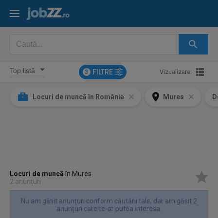
FILTRE
Vizualizare:
3
Locuri de muncă în România
Mures
D
Locuri de muncă
în Mures
2 anunțuri
Nu am găsit anunțuri conform căutării tale, dar am găsit 2
anunțuri care te-ar putea interesa.