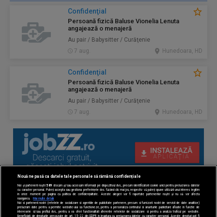
Confidenţial
Persoană fizică Baluse Vionelia Lenuta
angajează o menajeră
Au pair / Babysitter / Curăţenie
7 aug.
Hunedoara, HD
Confidenţial
Persoană fizică Baluse Vionelia Lenuta
angajează o menajeră
Au pair / Babysitter / Curăţenie
7 aug.
Hunedoara, HD
Nouă ne pasă ca datele tale personale să rămână confidențiale
Noi și partenerii noștri
589
stocăm și/sau accesăm informații pe dispozitivul dvs., precum identificatorii cookie unici pentru prelucrarea datelor
cu caracter personal. Puteți accepta sau gestiona preferințele dvs. făcând clic mai jos, respectiv vă puteți opune utilizării unui interes legitim
în orice moment pe pagina cu politica de confidențialitate. Aceste alegeri vor fi raportate partenerilor noștri și nu vă vor afecta
navigarea.
Mai multe detalii
Noi si partenerii nostri (retelele de socializare si agentiile de publicitate partenere, precum si furnizorii nostri de servicii de date analitice)
prelucram date pentru a permite website-ului sa functioneze, pentru a personaliza continutul si anunturile publicitare afisate in functie de
interesele si/sau profilul dvs., pentru a va oferi functionalitati aferente retelelor de socializare si pentru a analiza traficul pe website.
Beneficiati de drepturile prevazute de art. 15-22 din GDPR in legatura cu prelucrarea datelor cu caracter personal. Aceste drepturi pot fi