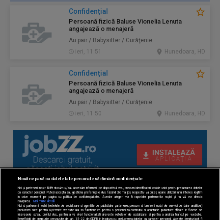
Confidenţial
Persoană fizică Baluse Vionelia Lenuta
angajează o menajeră
Au pair / Babysitter / Curăţenie
ieri, 11:51
Hunedoara, HD
Confidenţial
Persoană fizică Baluse Vionelia Lenuta
angajează o menajeră
Au pair / Babysitter / Curăţenie
ieri, 11:50
Hunedoara, HD
Nouă ne pasă ca datele tale personale să rămână confidențiale
Noi și partenerii noștri
589
stocăm și/sau accesăm informații pe dispozitivul dvs., precum identificatorii cookie unici pentru prelucrarea datelor
cu caracter personal. Puteți accepta sau gestiona preferințele dvs. făcând clic mai jos, respectiv vă puteți opune utilizării unui interes legitim
în orice moment pe pagina cu politica de confidențialitate. Aceste alegeri vor fi raportate partenerilor noștri și nu vă vor afecta
navigarea.
Mai multe detalii
Noi si partenerii nostri (retelele de socializare si agentiile de publicitate partenere, precum si furnizorii nostri de servicii de date analitice)
prelucram date pentru a permite website-ului sa functioneze, pentru a personaliza continutul si anunturile publicitare afisate in functie de
interesele si/sau profilul dvs., pentru a va oferi functionalitati aferente retelelor de socializare si pentru a analiza traficul pe website.
Beneficiati de drepturile prevazute de art. 15-22 din GDPR in legatura cu prelucrarea datelor cu caracter personal. Aceste drepturi pot fi