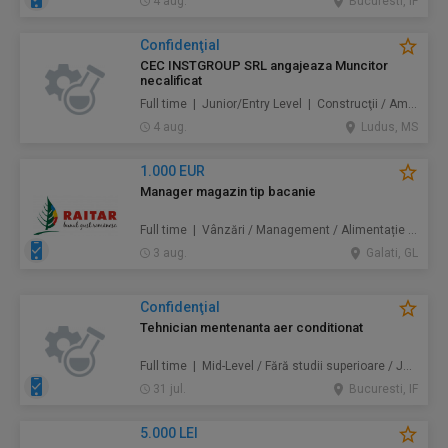
4 aug.
Bucuresti, IF
Confidenţial
CEC INSTGROUP SRL angajeaza Muncitor
necalificat
Full time | Junior/Entry Level | Construcţii / Amenajări
4 aug.
Ludus, MS
1.000 EUR
Manager magazin tip bacanie
Full time | Vânzări / Management / Alimentație / Comerț
3 aug.
Galati, GL
Confidenţial
Tehnician mentenanta aer conditionat
Full time | Mid-Level / Fără studii superioare / Junior/Entry Level | Mentenanță / Instalații
31 jul.
Bucuresti, IF
5.000 LEI