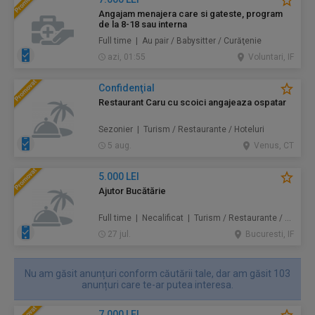
Angajam menajera care si gateste, program
de la 8-18 sau interna
Full time | Au pair / Babysitter / Curăţenie
azi, 01:55
Voluntari, IF
Confidenţial
Restaurant Caru cu scoici angajeaza ospatar
Sezonier | Turism / Restaurante / Hoteluri
5 aug.
Venus, CT
5.000 LEI
Ajutor Bucătărie
Full time | Necalificat | Turism / Restaurante / Hoteluri
27 jul.
Bucuresti, IF
Nu am găsit anunțuri conform căutării tale, dar am găsit 103
anunțuri care te-ar putea interesa.
7.000 LEI