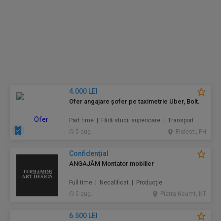
4.000 LEI
Ofer angajare șofer pe taximetrie Uber, Bolt.
Part time | Fără studii superioare | Transport
5 aug.
Ploiesti, PH
Confidenţial
ANGAJĂM Montator mobilier
Full time | Necalificat | Producție
5 aug.
Piatra Neamt, NT
6.500 LEI