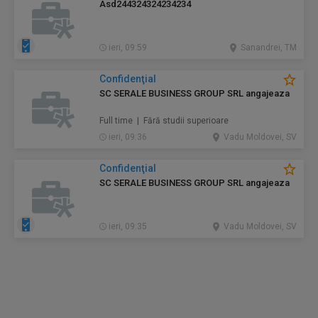
Asd244324324234234
ieri, 09:59
Sanandrei, TM
Confidenţial
SC SERALE BUSINESS GROUP SRL angajeaza
Full time | Fără studii superioare
ieri, 09:36
Vadu Moldovei, SV
Confidenţial
SC SERALE BUSINESS GROUP SRL angajeaza
ieri, 09:35
Vadu Moldovei, SV