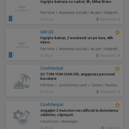
Ingrijire batrana cu cadrul, 8h, Mihai Bravu
Part time | Asistență socială / Au pair / Babysitter / Curăţenie / Prestări servicii
30 jul.
Bucuresti, IF
600 LEI
Ingrijire batran, 2 weekend-uri pe luna, 48h
intern
Part time | Asistență socială / Au pair / Babysitter / Curăţenie / Prestări servicii
30 jul.
Bucuresti, IF
Confidenţial
SC TOM YUM ISAN SRL angajeaza personal
bucatarie
Full time | Junior/Entry Level | Turism / Restaurante / Hoteluri
30 jul.
Bucuresti, IF
Confidenţial
Angajăm 2 muncitori necalificati la demolarea
clădirilor, căptușeli...
Construcţii / Amenajări
29 jul.
Galati, GL