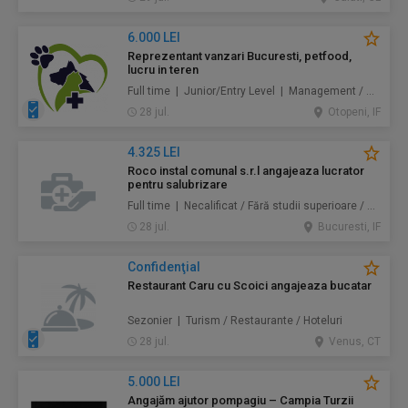
6.000 LEI
Reprezentant vanzari Bucuresti, petfood,
lucru in teren
Full time | Junior/Entry Level | Management / Vânzări
28 jul.
Otopeni, IF
4.325 LEI
Roco instal comunal s.r.l angajeaza lucrator
pentru salubrizare
Full time | Necalificat / Fără studii superioare / Junior/Entry Level | Protecţia mediului / Prestări servicii
28 jul.
Bucuresti, IF
Confidenţial
Restaurant Caru cu Scoici angajeaza bucatar
Sezonier | Turism / Restaurante / Hoteluri
28 jul.
Venus, CT
5.000 LEI
Angajăm ajutor pompagiu – Campia Turzii