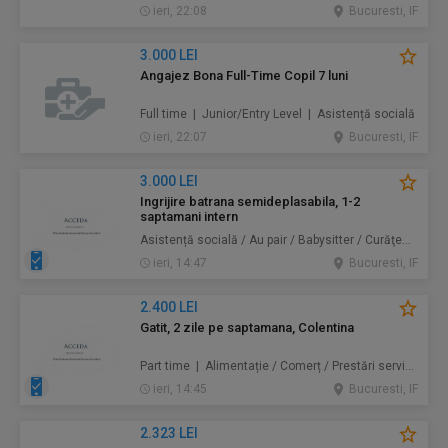
ieri, 22:08
Bucuresti, IF
3.000 LEI
Angajez Bona Full-Time Copil 7 luni
Full time | Junior/Entry Level | Asistență socială
ieri, 22:07
Bucuresti, IF
3.000 LEI
Ingrijire batrana semideplasabila, 1-2
saptamani intern
Asistență socială / Au pair / Babysitter / Curăţenie / Prestări servicii
ieri, 14:47
Bucuresti, IF
2.400 LEI
Gatit, 2 zile pe saptamana, Colentina
Part time | Alimentație / Comerț / Prestări servicii
ieri, 14:45
Bucuresti, IF
2.323 LEI