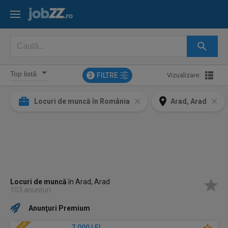
FILTRE
Vizualizare:
3
Locuri de muncă în România
Arad, Arad
Locuri de muncă
în Arad, Arad
103 anunțuri
Anunţuri Premium
7.000 LEI