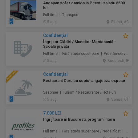
Angajam sofer camion in Pitesti, salariu 6500
lei
Full time | Transport
5 aug.
Pitesti, AG
Confidenţial
Îngrijitor Clădiri / Muncitor Mentenanță -
Scoala privata
Full time | Fără studii superioare | Prestări servicii / Mentenanță / Instalații / Construcţii / Amenajări
5 aug.
Bucuresti, IF
Confidenţial
Restaurant Caru cu scoici angajeaza ospatar
Sezonier | Turism / Restaurante / Hoteluri
5 aug.
Venus, CT
7.000 LEI
Ingrijitoare in Bucuresti, program intern
Full time | Fără studii superioare / Necalificat | Au pair / Babysitter / Curăţenie / Prestări servicii