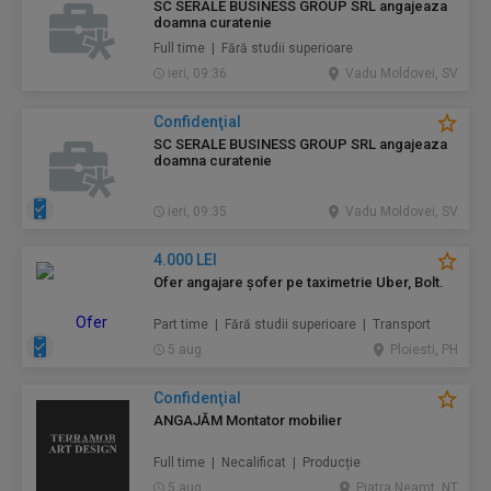
SC SERALE BUSINESS GROUP SRL angajeaza
doamna curatenie
Full time | Fără studii superioare
ieri, 09:36
Vadu Moldovei, SV
Confidenţial
SC SERALE BUSINESS GROUP SRL angajeaza
doamna curatenie
ieri, 09:35
Vadu Moldovei, SV
4.000 LEI
Ofer angajare șofer pe taximetrie Uber, Bolt.
Part time | Fără studii superioare | Transport
5 aug.
Ploiesti, PH
Confidenţial
ANGAJĂM Montator mobilier
Full time | Necalificat | Producție
5 aug.
Piatra Neamt, NT