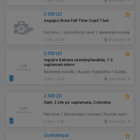
ieri, 22:08
Bucuresti, IF
3.000 LEI
Angajez Bona Full-Time Copil 7 luni
Full time | Junior/Entry Level | Asistență socială
ieri, 22:07
Bucuresti, IF
3.000 LEI
Ingrijire batrana semideplasabila, 1-2
saptamani intern
Asistență socială / Au pair / Babysitter / Curăţenie / Prestări servicii
ieri, 14:47
Bucuresti, IF
2.400 LEI
Gatit, 2 zile pe saptamana, Colentina
Part time | Alimentație / Comerț / Prestări servicii
ieri, 14:45
Bucuresti, IF
Confidenţial