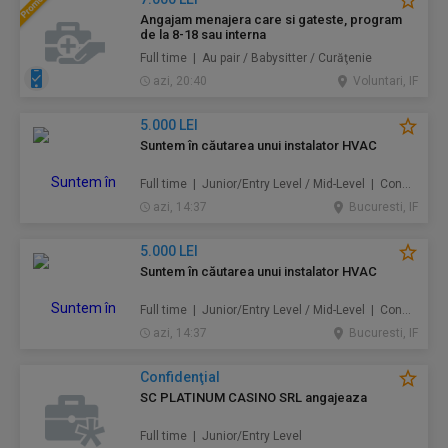
Angajam menajera care si gateste, program
de la 8-18 sau interna
Full time | Au pair / Babysitter / Curăţenie
azi, 20:40
Voluntari, IF
5.000 LEI
Suntem în căutarea unui instalator HVAC
Full time | Junior/Entry Level / Mid-Level | Construcţii / Amenajări
azi, 14:37
Bucuresti, IF
5.000 LEI
Suntem în căutarea unui instalator HVAC
Full time | Junior/Entry Level / Mid-Level | Construcţii / Amenajări
azi, 14:37
Bucuresti, IF
Confidenţial
SC PLATINUM CASINO SRL angajeaza
Full time | Junior/Entry Level