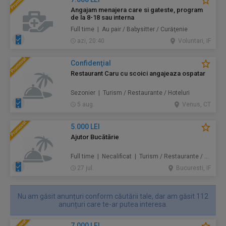
Angajam menajera care si gateste, program
de la 8-18 sau interna
Full time | Au pair / Babysitter / Curăţenie
azi, 20:40
Voluntari, IF
Confidenţial
Restaurant Caru cu scoici angajeaza ospatar
Sezonier | Turism / Restaurante / Hoteluri
5 aug.
Venus, CT
5.000 LEI
Ajutor Bucătărie
Full time | Necalificat | Turism / Restaurante / Hoteluri
27 jul.
Bucuresti, IF
Nu am găsit anunțuri conform căutării tale, dar am găsit 112
anunțuri care te-ar putea interesa.
7.000 LEI