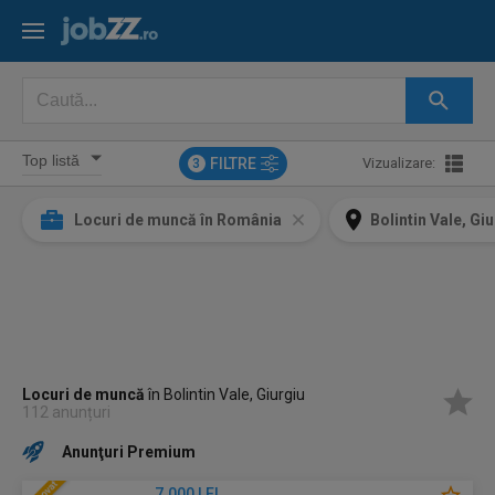
FILTRE
Vizualizare:
3
Locuri de muncă în România
Bolintin Vale, Gi
Locuri de muncă
în Bolintin Vale, Giurgiu
112 anunțuri
Anunţuri Premium
7.000 LEI