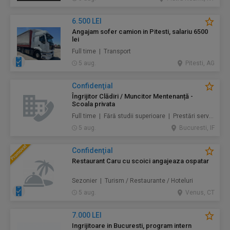
6.500 LEI
Angajam sofer camion in Pitesti, salariu 6500
lei
Full time | Transport
5 aug.
Pitesti, AG
Confidenţial
Îngrijitor Clădiri / Muncitor Mentenanță -
Scoala privata
Full time | Fără studii superioare | Prestări servicii / Mentenanță / Instalații / Construcţii / Amenajări
5 aug.
Bucuresti, IF
Confidenţial
Restaurant Caru cu scoici angajeaza ospatar
Sezonier | Turism / Restaurante / Hoteluri
5 aug.
Venus, CT
7.000 LEI
Ingrijitoare in Bucuresti, program intern