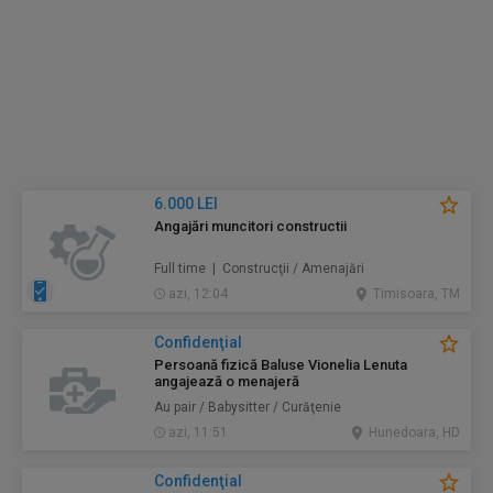
6.000 LEI
Angajări muncitori constructii
Full time | Construcţii / Amenajări
azi, 12:04
Timisoara, TM
Confidenţial
Persoană fizică Baluse Vionelia Lenuta
angajează o menajeră
Au pair / Babysitter / Curăţenie
azi, 11:51
Hunedoara, HD
Confidenţial