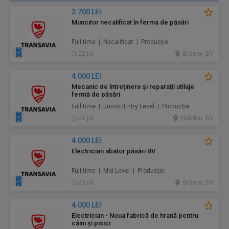
2.700 LEI
Muncitor necalificat în ferma de păsări
Full time | Necalificat | Producție
22 jul.
Brasov, BV
4.000 LEI
Mecanic de întreținere și reparații utilaje
fermă de păsări
Full time | Junior/Entry Level | Producție
22 jul.
Halchiu, BV
4.000 LEI
Electrician abator păsări BV
Full time | Mid-Level | Producție
22 jul.
Brasov, BV
4.000 LEI
Electrician - Noua fabrică de hrană pentru
câini și pisici