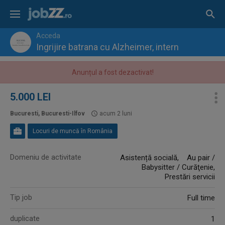
Acceda
Ingrijire batrana cu Alzheimer, intern
Anunțul a fost dezactivat!
5.000 LEI
Bucuresti, Bucuresti-Ilfov
acum 2 luni
Locuri de muncă în România
Domeniu de activitate
Asistență socială, Au pair /
Babysitter / Curăţenie,
Prestări servicii
Tip job
Full time
duplicate
1