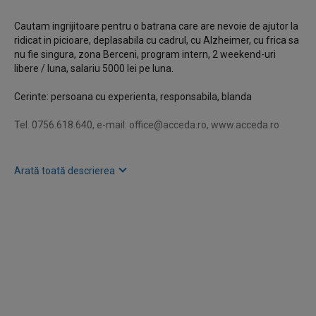
Cautam ingrijitoare pentru o batrana care are nevoie de ajutor la
ridicat in picioare, deplasabila cu cadrul, cu Alzheimer, cu frica sa
nu fie singura, zona Berceni, program intern, 2 weekend-uri
libere / luna, salariu 5000 lei pe luna.
Cerinte: persoana cu experienta, responsabila, blanda
Tel. 0756.618.640, e-mail:
office@acceda.ro
, www.acceda.ro
Acceda, firma de plasare de personal infiintata in 2006, care nu
Arată toată descrierea
percepe si care nu a perceput niciodata comisioane de la
candidati. Apelati cu incredere!