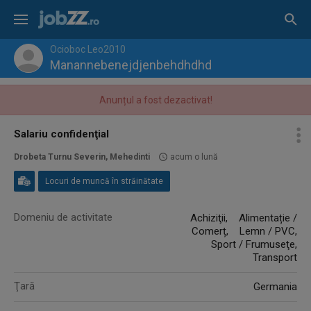
Ocioboc Leo2010
Manannebenejdjenbehdhdhd
Anunțul a fost dezactivat!
Salariu confidenţial
Drobeta Turnu Severin, Mehedinti
acum o lună
Locuri de muncă în străinătate
Domeniu de activitate
Achiziţii, Alimentație /
Comerț, Lemn / PVC,
Sport / Frumuseţe,
Transport
Ţară
Germania