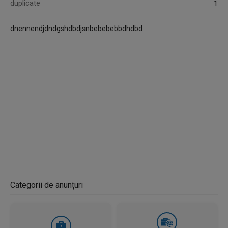
duplicate
1
dnennendjdndgshdbdjsnbebebebbdhdbd
Categorii de anunțuri