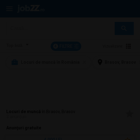
FILTRE
Vizualizare:
4
Locuri de muncă în România
Brasov, Brasov
Locuri de muncă
în Brasov, Brasov
3 anunțuri
Anunţuri gratuite
4.000 LEI