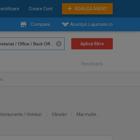
entificare
Creare Cont
ADAUGĂ ANUNŢ
Companii
Anunţuri Lajumate.ro
Resetează
au
Restaurante / Hoteluri
Vânzări
Mai multe...