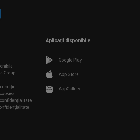
Aplicații disponibile
Google Play
onibile
ia Group
App Store
condiții
AppGallery
 cookies
 confidențialitate
tări de confidențialitate