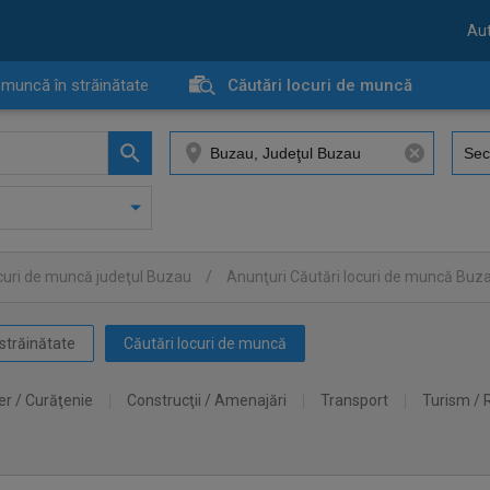
Aut
 muncă în străinătate
Căutări locuri de muncă
ocuri de muncă judeţul Buzau
/
Anunţuri Căutări locuri de muncă Buz
străinătate
Căutări locuri de muncă
er / Curăţenie
Construcţii / Amenajări
Transport
Turism / 