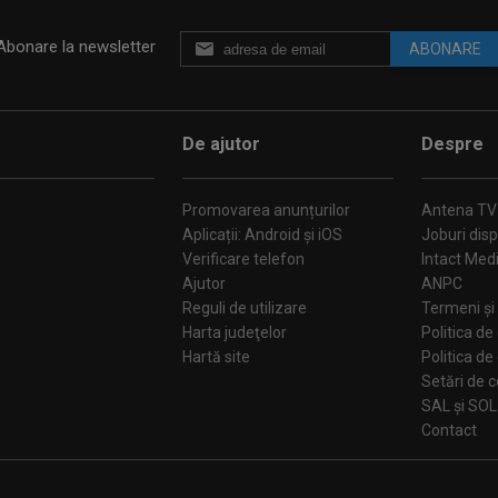
Abonare la newsletter
ABONARE
De ajutor
Despre
Promovarea anunțurilor
Antena TV
Aplicații: Android și iOS
Joburi disp
Verificare telefon
Intact Med
Ajutor
ANPC
Reguli de utilizare
Termeni și 
Harta judeţelor
Politica de
Hartă site
Politica de
Se
SAL și SOL
Contact