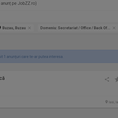
1 anunț pe JobZZ.ro)
Buzau, Buzau
Domeniu:
Secretariat / Office / Back Of...
t 1 anunțuri care te-ar putea interesa.
ncă
Iasi, I