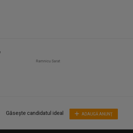
e
Ramnicu Sarat
Găsește candidatul ideal
ADAUGĂ ANUNŢ