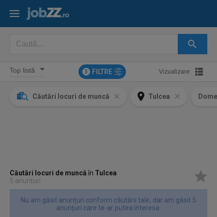
FILTRE
Vizualizare:
3
Căutări locuri de muncă
Tulcea
Dome
Căutări locuri de muncă
în
Tulcea
5 anunțuri
Nu am găsit anunțuri conform căutării tale, dar am găsit 5
anunțuri care te-ar putea interesa.