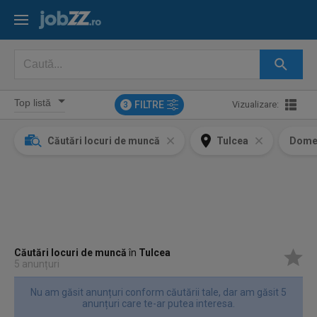
FILTRE
Vizualizare:
3
Căutări locuri de muncă
Tulcea
Dome
Căutări locuri de muncă
în
Tulcea
5 anunțuri
Nu am găsit anunțuri conform căutării tale, dar am găsit 5
anunțuri care te-ar putea interesa.