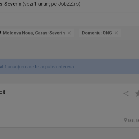
s-Severin
(vezi 1 anunț pe JobZZ.ro)
Moldova Noua, Caras-Severin
Domeniu:
ONG
t 1 anunțuri care te-ar putea interesa.
ncă
Iasi, I