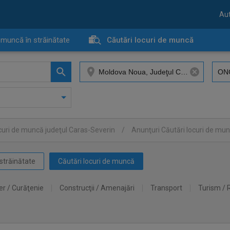
Aut
 muncă în străinătate
Căutări locuri de muncă
curi de muncă judeţul Caras-Severin
/
Anunţuri Căutări locuri de m
străinătate
Căutări locuri de muncă
er / Curăţenie
Construcţii / Amenajări
Transport
Turism / 