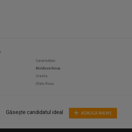
e
Caransebes
Moldova Noua
Oravita
Otelu Rosu
Găsește candidatul ideal
ADAUGĂ ANUNŢ