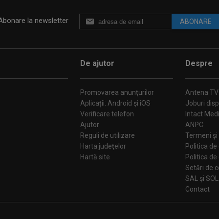
Abonare la newsletter
ABONARE
De ajutor
Despre
Promovarea anunțurilor
Antena TV
Aplicații: Android și iOS
Joburi disp
Verificare telefon
Intact Med
Ajutor
ANPC
Reguli de utilizare
Termeni și 
Harta judeţelor
Politica de
Hartă site
Politica de
Se
SAL și SOL
Contact