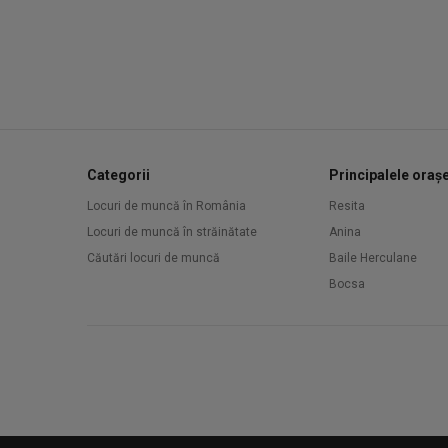
Categorii
Principalele oraș
Locuri de muncă în România
Resita
Locuri de muncă în străinătate
Anina
Căutări locuri de muncă
Baile Herculane
Bocsa