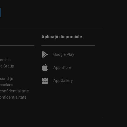
Aplicații disponibile
Google Play
onibile
ia Group
App Store
condiții
AppGallery
 cookies
 confidențialitate
tări de confidențialitate