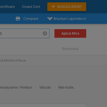
entificare
Creare Cont
ADAUGĂ ANUNŢ
Companii
Anunţuri Lajumate.ro
Resetează
uncă Moldova Noua
Restaurante / Hoteluri
Vânzări
Mai multe...