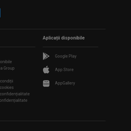
Aplicații disponibile
Google Play
onibile
ia Group
App Store
condiții
AppGallery
 cookies
 confidențialitate
tări de confidențialitate