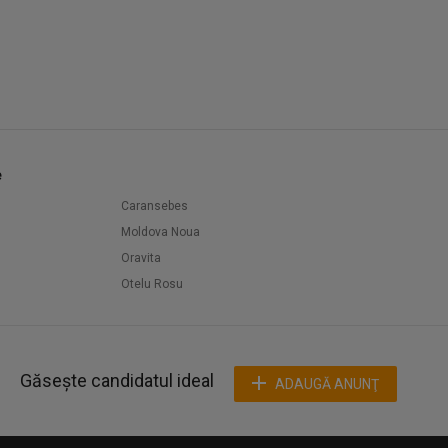
e
Caransebes
Moldova Noua
Oravita
Otelu Rosu
Găsește candidatul ideal
ADAUGĂ ANUNŢ