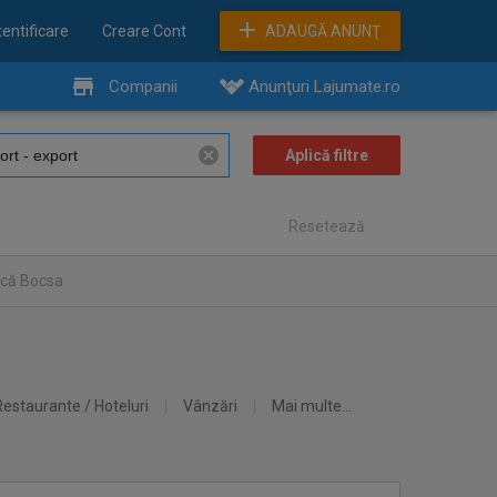
entificare
Creare Cont
ADAUGĂ ANUNŢ
Companii
Anunţuri Lajumate.ro
Resetează
ncă Bocsa
Restaurante / Hoteluri
Vânzări
Mai multe...