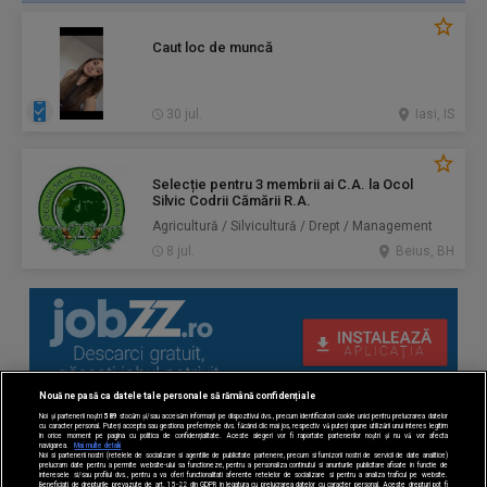
Caut loc de muncă
30 jul.
Iasi, IS
Selecție pentru 3 membrii ai C.A. la Ocol
Silvic Codrii Cămării R.A.
Agricultură / Silvicultură / Drept / Management
8 jul.
Beius, BH
Nouă ne pasă ca datele tale personale să rămână confidențiale
Noi și partenerii noștri
589
stocăm și/sau accesăm informații pe dispozitivul dvs., precum identificatorii cookie unici pentru prelucrarea datelor
cu caracter personal. Puteți accepta sau gestiona preferințele dvs. făcând clic mai jos, respectiv vă puteți opune utilizării unui interes legitim
în orice moment pe pagina cu politica de confidențialitate. Aceste alegeri vor fi raportate partenerilor noștri și nu vă vor afecta
navigarea.
Mai multe detalii
Noi si partenerii nostri (retelele de socializare si agentiile de publicitate partenere, precum si furnizorii nostri de servicii de date analitice)
prelucram date pentru a permite website-ului sa functioneze, pentru a personaliza continutul si anunturile publicitare afisate in functie de
interesele si/sau profilul dvs., pentru a va oferi functionalitati aferente retelelor de socializare si pentru a analiza traficul pe website.
Beneficiati de drepturile prevazute de art. 15-22 din GDPR in legatura cu prelucrarea datelor cu caracter personal. Aceste drepturi pot fi