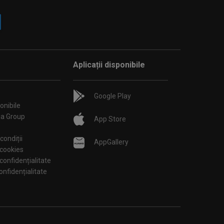
Aplicații disponibile
Google Play
onibile
ia Group
App Store
condiții
AppGallery
 cookies
 confidențialitate
tări de confidențialitate