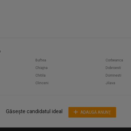
e
Buftea
Corbeanca
Chiajna
Dobroesti
Chitila
Domnesti
Clinceni
Jilava
Găsește candidatul ideal
ADAUGĂ ANUNŢ