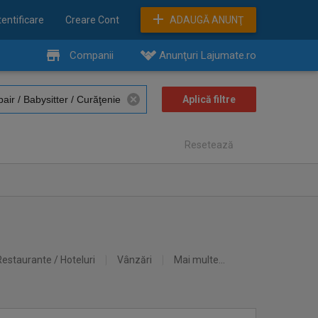
entificare
Creare Cont
ADAUGĂ ANUNŢ
Companii
Anunţuri Lajumate.ro
Resetează
Restaurante / Hoteluri
Vânzări
Mai multe...