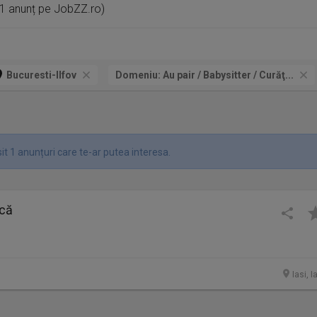
 1 anunț pe JobZZ.ro)
Bucuresti-Ilfov
Domeniu:
Au pair / Babysitter / Curăţ...
t 1 anunțuri care te-ar putea interesa.
ncă
Iasi, I