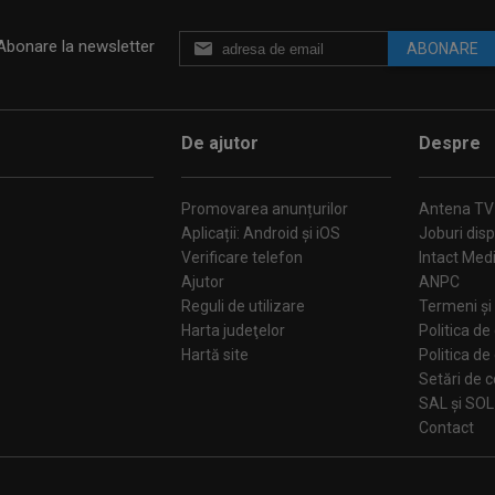
Abonare la newsletter
ABONARE
De ajutor
Despre
Promovarea anunțurilor
Antena TV
Aplicații: Android și iOS
Joburi disp
Verificare telefon
Intact Med
Ajutor
ANPC
Reguli de utilizare
Termeni și 
Harta judeţelor
Politica de
Hartă site
Politica de
Se
SAL și SOL
Contact