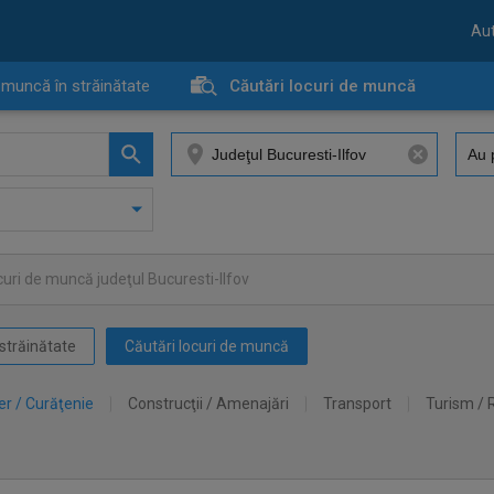
Aut
 muncă în străinătate
Căutări locuri de muncă
curi de muncă judeţul Bucuresti-Ilfov
străinătate
Căutări locuri de muncă
er / Curăţenie
Construcţii / Amenajări
Transport
Turism / 