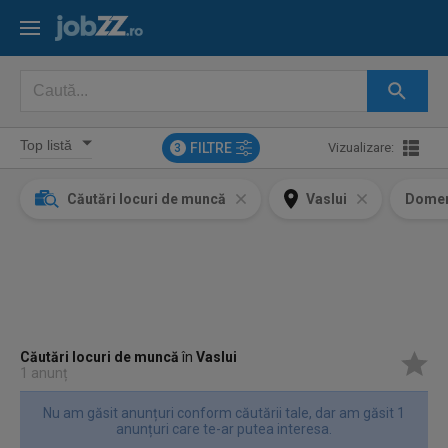
FILTRE
Vizualizare:
3
Căutări locuri de muncă
Vaslui
Domen
Căutări locuri de muncă
în
Vaslui
1 anunț
Nu am găsit anunțuri conform căutării tale, dar am găsit 1
anunțuri care te-ar putea interesa.