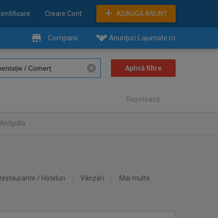
entificare
Creare Cont
ADAUGĂ ANUNŢ
Companii
Anunţuri Lajumate.ro
Resetează
Medgidia
Restaurante / Hoteluri
Vânzări
Mai multe...