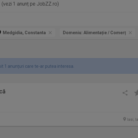
a
(vezi 1 anunț pe JobZZ.ro)
Medgidia, Constanta
Domeniu:
Alimentație / Comerț
t 1 anunțuri care te-ar putea interesa.
ncă
Iasi, I