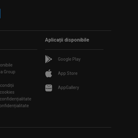
Aplicații disponibile
Google Play
onibile
ia Group
App Store
condiții
AppGallery
 cookies
 confidențialitate
tări de confidențialitate