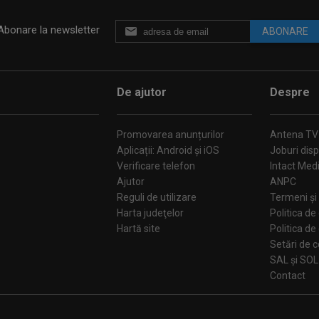
Abonare la newsletter
ABONARE
De ajutor
Despre
Promovarea anunțurilor
Antena TV
Aplicații: Android și iOS
Joburi disp
Verificare telefon
Intact Med
Ajutor
ANPC
Reguli de utilizare
Termeni și 
Harta judeţelor
Politica de
Hartă site
Politica de
Se
SAL și SOL
Contact