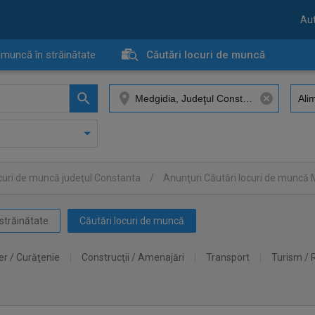
Aut
 muncă în străinătate
Căutări locuri de muncă
ocuri de muncă judeţul Constanta
/
Anunţuri Căutări locuri de muncă 
străinătate
Căutări locuri de muncă
er / Curăţenie
Construcţii / Amenajări
Transport
Turism / 