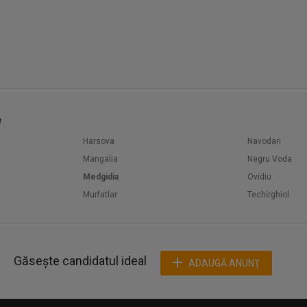
e
Harsova
Navodari
Mangalia
Negru Voda
Medgidia
Ovidiu
Murfatlar
Techirghiol
Găsește candidatul ideal
ADAUGĂ ANUNŢ