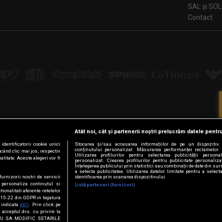
SAL și SOL
Contact
Atât noi, cât și partenerii noștri prelucrăm datele pentru
Urmărește-ne pe:
dentificatorii cookie unici
Stocarea și/sau accesarea informațiilor de pe un dispozitiv. U
conținutului personalizat. Măsurarea performanței reclamelor. 
ăcând clic mai jos, respectiv
Facebook
LinkedIn
YouTube
Instagram
Pinterest
Tiktok
Utilizarea profilurilor pentru selectarea publicității persona
litate. Aceste alegeri vor fi
personalizat. Crearea profilurilor pentru publicitate personaliz
Înțelegerea publicului prin statistici sau combinații de date din surs
a selecta publicitatea. Utilizarea datelor limitate pentru a select
furnizorii nostri de servicii
identificarea prin scanarea dispozitivului.
 personaliza continutul si
Listă parteneri (furnizori)
© Intact Media Group
tionalitati aferente retelelor
t. 15-22 din GDPR in legatura
aici
a indicata
. Prin click pe
 acceptul dvs. cu privire la
VREAU SA MODIFIC SETARILE