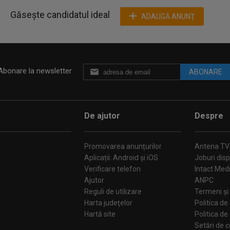
Găsește candidatul ideal
ADAUGĂ ANUNŢ
Abonare la newsletter
ABONARE
De ajutor
Despre
Promovarea anunțurilor
Antena TV
Aplicații: Android și iOS
Joburi disp
Verificare telefon
Intact Med
Ajutor
ANPC
Reguli de utilizare
Termeni și 
Harta judeţelor
Politica de
Hartă site
Politica de
Se