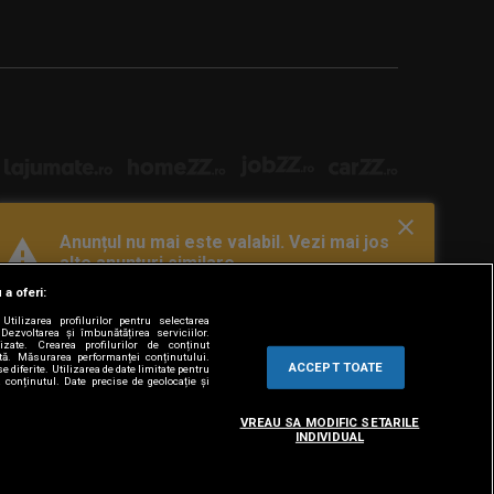
Anunțul nu mai este valabil. Vezi mai jos
alte anunțuri similare
 a oferi:
tilizarea profilurilor pentru selectarea
Dezvoltarea și îmbunătățirea serviciilor.
lizate. Crearea profilurilor de conținut
ată. Măsurarea performanței conținutului.
ACCEPT TOATE
e diferite. Utilizarea de date limitate pentru
a conținutul. Date precise de geolocație și
VREAU SA MODIFIC SETARILE
INDIVIDUAL