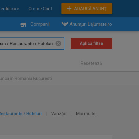
entificare
Creare Cont
ADAUGĂ ANUNŢ
Companii
Anunţuri Lajumate.ro
Resetează
muncă în România Bucuresti
Restaurante / Hoteluri
Vânzări
Mai multe...