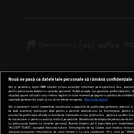
Nouă ne pasă ca datele tale personale să rămână confidențiale
Noi și partenerii noștri
589
stocăm și/sau accesăm informații pe dispozitivul dvs., precum i
pentru prelucrarea datelor cu caracter personal. Puteți accepta sau gestiona preferințele dvs. f
vă puteți opune utilizării unui interes legitim în orice moment pe pagina cu politica de confidenția
raportate partenerilor noștri și nu vă vor afecta navigarea.
Mai multe detalii
Noi si partenerii nostri (retelele de socializare si agentiile de publicitate partenere, precum si 
de date analitice) prelucram date pentru a permite website-ului sa functioneze, pentru a
anunturile publicitare afisate in functie de interesele si/sau profilul dvs., pentru a va oferi func
de socializare si pentru a analiza traficul pe website. Beneficiati de drepturile prevazute de ar
cu prelucrarea datelor cu caracter personal. Aceste drepturi pot fi exercitate prin modalitate
“ACCEPT TOATE”, acceptati folosirea tuturor Tehnologiilor de tip Cookie, care implica inclusiv
stocarea/accesarea informatiilor de catre Vendor-ii cu care colaboram. Prin click pe “