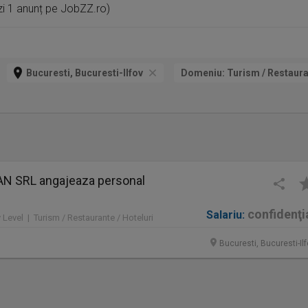
ezi 1 anunț pe JobZZ.ro)
Bucuresti, Bucuresti-Ilfov
Domeniu:
Turism / Restauran
N SRL angajeaza personal
confidenţi
Salariu:
y Level | Turism / Restaurante / Hoteluri
Bucuresti, Bucuresti-Il