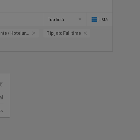
Listă
te / Hotelur...
Tip job:
Full time
al
fov