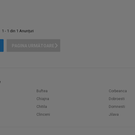
1 - 1 din 1 Anunțuri
PAGINA URMĂTOARE
e
Buftea
Corbeanca
Chiajna
Dobroesti
Chitila
Domnesti
Clinceni
Jilava