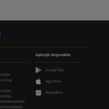
Aplicații disponibile
Google Play
onibile
ia Group
App Store
condiții
AppGallery
 cookies
 confidențialitate
tări de confidențialitate