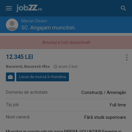
Marian Sleam
SC. Angajam muncitori.
Anunțul a fost dezactivat!
12.345 LEI
Bucuresti, Bucuresti-Ilfov
acum 2 luni
Locuri de muncă în România
Domeniu de activitate
Construcţii / Amenajări
Tip job
Full time
Nivel carieră
Fără studii superioare
Muncitor in constructii ptr.zona PIPERA-VOLUNTARI.Faiantar si