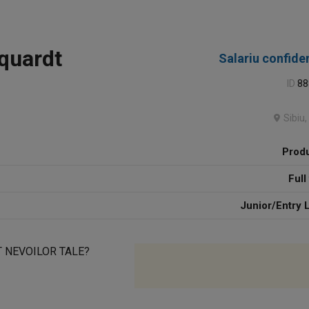
quardt
Salariu confiden
ID
88
Sibiu,
Produ
Full
Junior/Entry 
T NEVOILOR TALE?