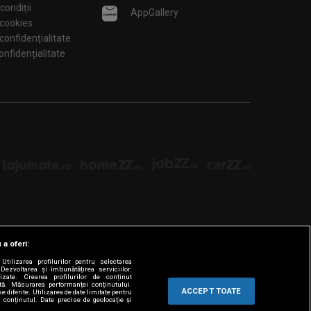
condiții
AppGallery
 cookies
 confidențialitate
tări de confidențialitate
 a oferi:
tilizarea profilurilor pentru selectarea
Dezvoltarea și îmbunătățirea serviciilor.
lizate. Crearea profilurilor de conținut
ată. Măsurarea performanței conținutului.
ACCEPT TOATE
e diferite. Utilizarea de date limitate pentru
a conținutul. Date precise de geolocație și