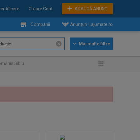
entificare
Creare Cont
ADAUGĂ ANUNŢ
Companii
Anunţuri Lajumate.ro
omânia Sibiu