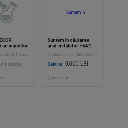
DECOR
Suntem în căutarea
 un muncitor
unui instalator HVAC
t la
Full time | Necalificat | Construcţii / Amenajări
Full time | Junior/Entry Level / Mid-Level | Construcţii / Amenajări
 clădirilor
5.000 LEI
nfidenţial
Salariu:
ore
Acum o zi