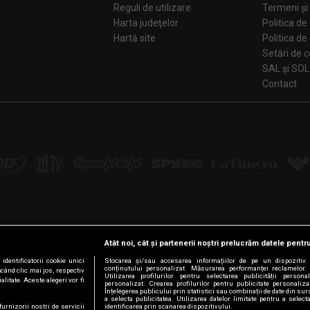
Reguli de utilizare
Termeni și 
Harta judeţelor
Politica de
Hartă site
Politica de
Se
SAL și SOL
Contact
Atât noi, cât și partenerii noștri prelucrăm datele pentru
Urmărește-ne pe:
dentificatorii cookie unici
Stocarea și/sau accesarea informațiilor de pe un dispozitiv. U
conținutului personalizat. Măsurarea performanței reclamelor. 
ăcând clic mai jos, respectiv
Facebook
LinkedIn
YouTube
Instagram
Pinterest
Tiktok
Utilizarea profilurilor pentru selectarea publicității persona
litate. Aceste alegeri vor fi
personalizat. Crearea profilurilor pentru publicitate personaliz
Înțelegerea publicului prin statistici sau combinații de date din surs
a selecta publicitatea. Utilizarea datelor limitate pentru a select
furnizorii nostri de servicii
identificarea prin scanarea dispozitivului.