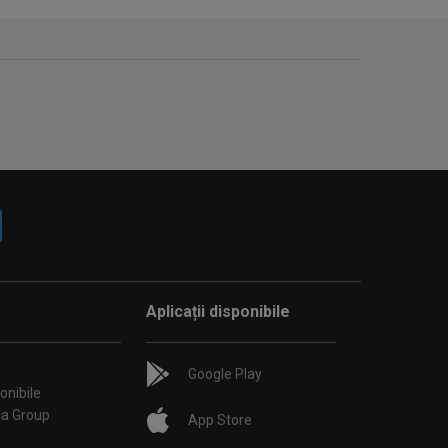
Aplicații disponibile
Google Play
onibile
ia Group
App Store