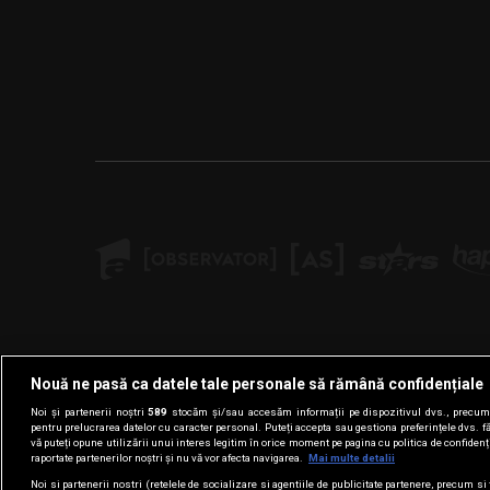
Nouă ne pasă ca datele tale personale să rămână confidențiale
Noi și partenerii noștri
589
stocăm și/sau accesăm informații pe dispozitivul dvs., precum i
pentru prelucrarea datelor cu caracter personal. Puteți accepta sau gestiona preferințele dvs. f
vă puteți opune utilizării unui interes legitim în orice moment pe pagina cu politica de confidenția
raportate partenerilor noștri și nu vă vor afecta navigarea.
Mai multe detalii
Noi si partenerii nostri (retelele de socializare si agentiile de publicitate partenere, precum si 