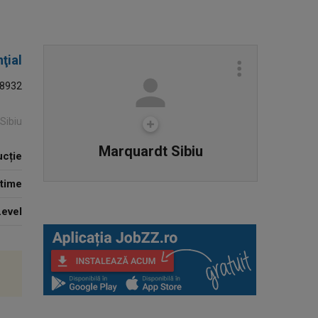
ţial
8932
 Sibiu
Marquardt Sibiu
cție
 time
Level