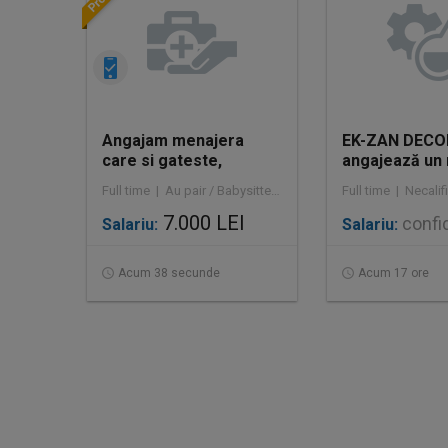
Angajam menajera
EK-ZAN DECO
care si gateste,
angajează un
program de la 8-18 sau
necalificat la
Full time | Au pair / Babysitter / Curăţenie
interna
demolarea clă
7.000 LEI
confid
Salariu:
Salariu:
Acum 38 secunde
Acum 17 ore