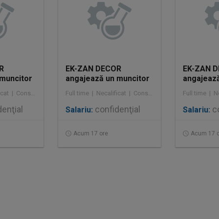
R
EK-ZAN DECOR
EK-ZAN 
 muncitor
angajează un muncitor
angajează
necalificat la
necalifica
Full time | Necalificat | Construcţii / Amenajări
Full time | Necalificat | Construcţii / Amenajări
dirilor
demolarea clădirilor
demolarea
enţial
confidenţial
co
Salariu:
Salariu:
Acum 17 ore
Acum 17 