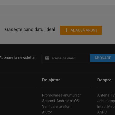
Găsește candidatul ideal
ADAUGĂ ANUNŢ
Abonare la newsletter
ABONARE
De ajutor
Despre
Promovarea anunțurilor
Antena TV
Aplicații: Android și iOS
Joburi disp
Verificare telefon
Intact Med
Ajutor
ANPC