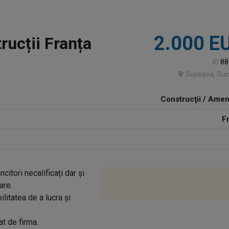
2.000 E
ucții Franța
ID
88
Suceava, Su
Construcţii / Amen
F
itori necalificați dar și
are.
ilitatea de a lucra și
at de firma.