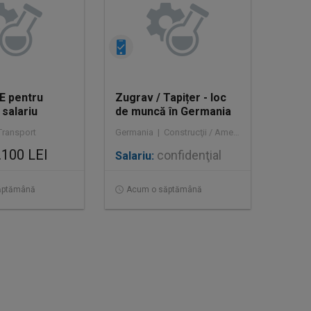
E pentru
Zugrav / Tapițer - loc
salariu
de muncă în Germania
n
(interim)
Transport
Germania | Construcţii / Amenajări
.100 LEI
confidenţial
Salariu:
ăptămână
Acum o săptămână