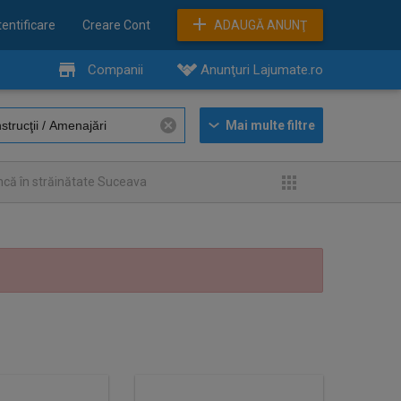
entificare
Creare Cont
ADAUGĂ ANUNŢ
Companii
Anunţuri Lajumate.ro
ncă în străinătate Suceava