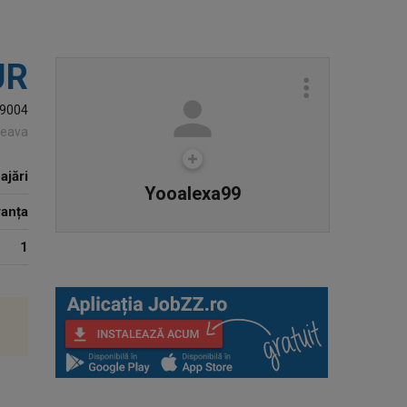
UR
9004
ceava
ajări
Yooalexa99
ranța
1