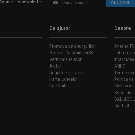
Abonare la newsletter
ABONARE
De ajutor
Despre
Promovarea anunțurilor
Antena TV
Aplicații: Android și iOS
Joburi disp
Verificare telefon
Intact Med
Ajutor
ANPC
Reguli de utilizare
Termeni și 
Harta judeţelor
Politica de
Hartă site
Politica de
Se
SAL și SOL
Contact