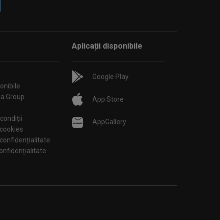
Aplicații disponibile
Google Play
onibile
ia Group
App Store
condiții
AppGallery
 cookies
 confidențialitate
tări de confidențialitate