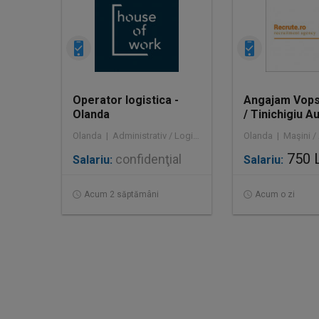
Operator logistica -
Angajam Vops
Olanda
/ Tinichigiu Au
Olanda
Olanda | Administrativ / Logistică / Agricultură / Silvicultură / Prestări servicii / Producție /
Olanda | Maşini /
750 
confidenţial
Salariu:
Salariu:
Acum 2 săptămâni
Acum o zi