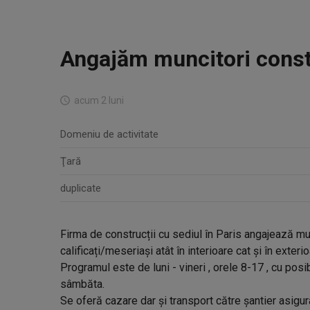
Angajăm muncitori constr
acum 2 luni
Domeniu de activitate
Ţară
duplicate
Firma de construcții cu sediul în Paris angajează munc
calificați/meseriași atât în interioare cat și în exterio
Programul este de luni - vineri , orele 8-17 , cu posib
sâmbăta.
Se oferă cazare dar și transport către șantier asigur