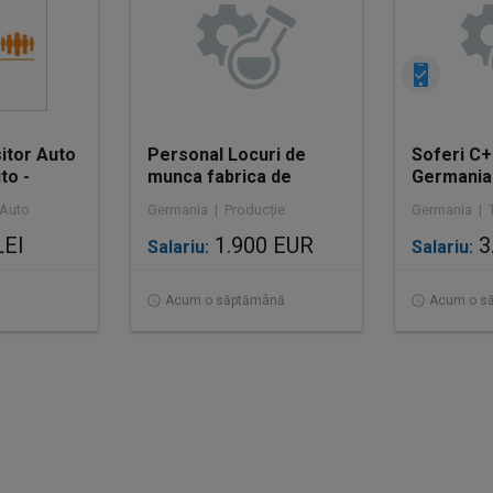
itor Auto
Personal Locuri de
Soferi C+
to -
munca fabrica de
Germania 
bauturi
foarte bu
 Auto
Germania | Producție
Germania | 
LEI
1.900 EUR
3
Salariu:
Salariu:
Acum o săptămână
Acum o s