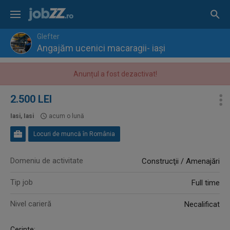
Glefter
Angajăm ucenici macaragii- iași
Anunțul a fost dezactivat!
2.500 LEI
Iasi, Iasi
acum o lună
Locuri de muncă în România
Domeniu de activitate
Construcţii / Amenajări
Tip job
Full time
Nivel carieră
Necalificat
Cerinte: