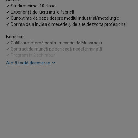
✔ Studii minime: 10 clase
✔ Experiență de lucru într-o fabrică
✔ Cunoștințe de bază despre mediul industrial/metalurgic
✔ Dorință de a învăța o meserie și de a te dezvolta profesional
Beneficii:
✔ Calificare internă pentru meseria de Macaragiu
✔ Contract de muncă pe perioadă nedeterminată
✔ Program în 2 schimburi
✔ Salariu motivant și mediu de lucru stabil
Arată toată descrierea
✔ Oportunități reale de dezvoltare profesională