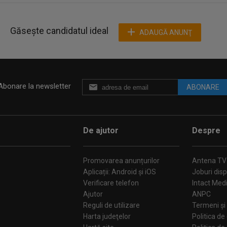
Găsește candidatul ideal
ADAUGĂ ANUNŢ
Abonare la newsletter
ABONARE
De ajutor
Despre
Promovarea anunțurilor
Antena TV
Aplicații: Android și iOS
Joburi disp
Verificare telefon
Intact Med
Ajutor
ANPC
Reguli de utilizare
Termeni și 
Harta judeţelor
Politica de