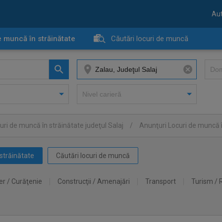
Aut
e muncă în străinătate
Căutări locuri de muncă
uri de muncă în străinătate judeţul Salaj
/
Anunţuri Locuri de muncă î
străinătate
Căutări locuri de muncă
er / Curăţenie
Construcţii / Amenajări
Transport
Turism / 