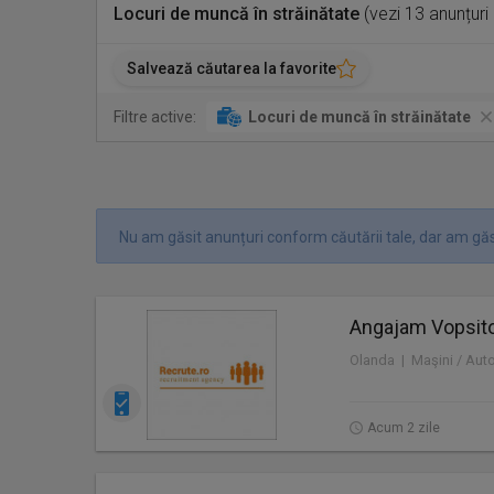
Locuri de muncă în străinătate
(vezi 13 anunțuri
Salvează căutarea la favorite
Filtre active:
Locuri de muncă în străinătate
Nu am găsit anunțuri conform căutării tale, dar am găs
Angajam Vopsitor
Olanda | Maşini / Aut
Acum 2 zile