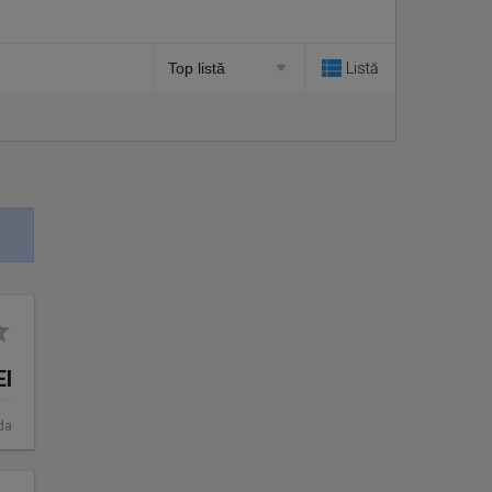
Listă
EI
da