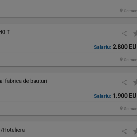
German
40 T
2.800 E
Salariu:
German
 fabrica de bauturi
1.900 E
Salariu:
German
/Hoteliera