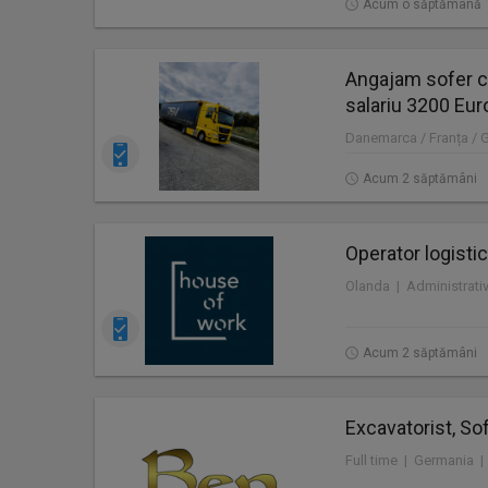
Acum o săptămână
Angajam sofer c
salariu 3200 Eur
Danemarca / Franța / 
Acum 2 săptămâni
Operator logistic
Acum 2 săptămâni
Excavatorist, Sof
Full time | Germania |