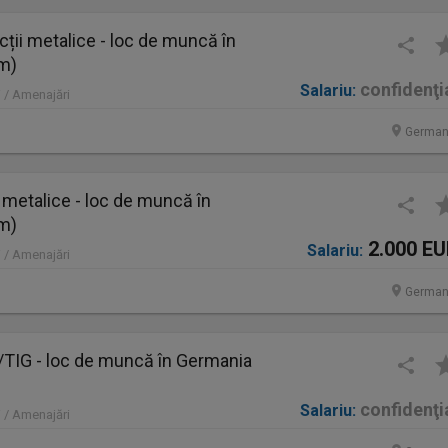
ții metalice - loc de muncă în
im)
confidenţi
Salariu:
 / Amenajări
German
 metalice - loc de muncă în
im)
2.000 E
Salariu:
 / Amenajări
German
IG - loc de muncă în Germania
confidenţi
Salariu:
 / Amenajări