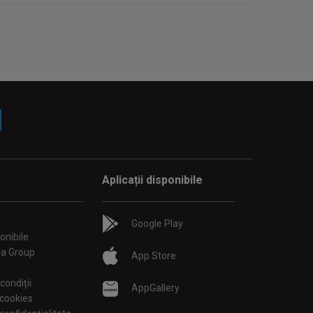
Aplicații disponibile
Google Play
onibile
ia Group
App Store
condiții
AppGallery
 cookies