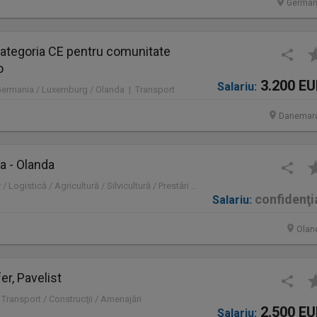
German
ategoria CE pentru comunitate
o
3.200 E
Salariu:
Germania / Luxemburg / Olanda | Transport
Danemar
a - Olanda
Olanda | Administrativ / Logistică / Agricultură / Silvicultură / Prestări servicii / Producție /
confidenţi
Salariu:
Olan
er, Pavelist
 Transport / Construcţii / Amenajări
2.500 E
Salariu: