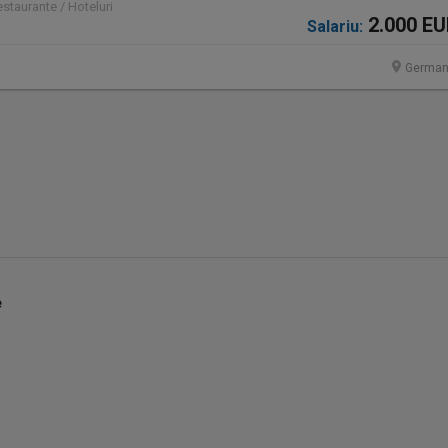
staurante / Hoteluri
2.000 E
Salariu:
German
e