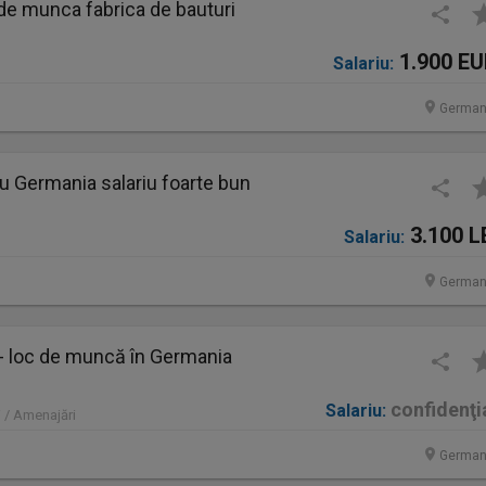
de munca fabrica de bauturi
1.900 E
Salariu:
German
u Germania salariu foarte bun
3.100 L
Salariu:
German
 - loc de muncă în Germania
confidenţi
Salariu:
 / Amenajări
German