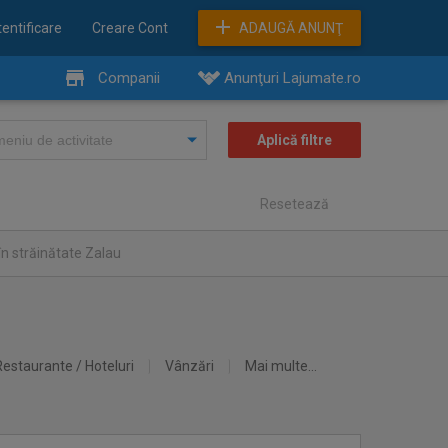
entificare
Creare Cont
ADAUGĂ ANUNŢ
Companii
Anunţuri Lajumate.ro
Resetează
n străinătate Zalau
Restaurante / Hoteluri
Vânzări
Mai multe...