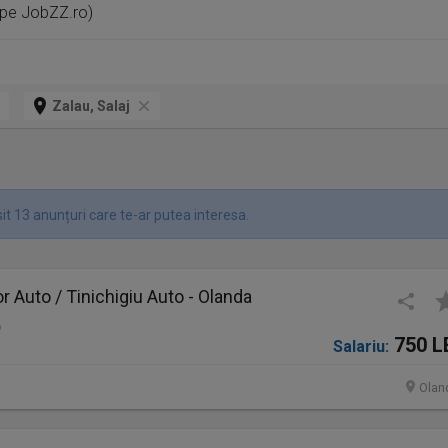
 pe JobZZ.ro)
Zalau, Salaj
it 13 anunțuri care te-ar putea interesa.
 Auto / Tinichigiu Auto - Olanda
o
750 L
Salariu:
Olan