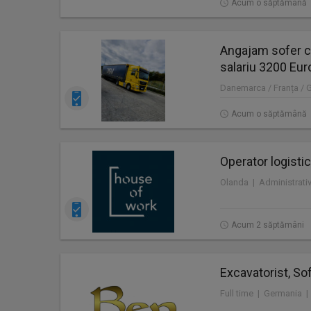
Acum o săptămână
Angajam sofer c
salariu 3200 Eur
Danemarca / Franța / 
Acum o săptămână
Operator logistic
Acum 2 săptămâni
Excavatorist, Sof
Full time | Germania |