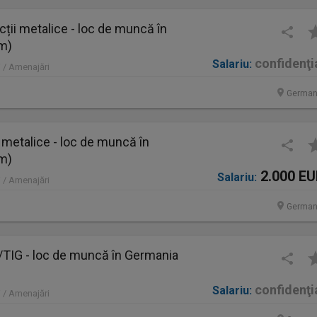
ții metalice - loc de muncă în
im)
confidenţi
Salariu:
 / Amenajări
German
 metalice - loc de muncă în
im)
2.000 E
Salariu:
 / Amenajări
German
IG - loc de muncă în Germania
confidenţi
Salariu:
 / Amenajări