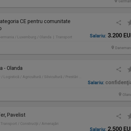
German
ategoria CE pentru comunitate
o
3.200 E
Salariu:
Germania / Luxemburg / Olanda | Transport
Danemar
a - Olanda
Olanda | Administrativ / Logistică / Agricultură / Silvicultură / Prestări servicii / Producție /
confidenţi
Salariu:
Olan
er, Pavelist
 Transport / Construcţii / Amenajări
2.500 E
Salariu: