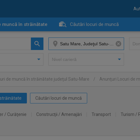
Aut
e muncă în străinătate
Căutări locuri de muncă
uri de muncă în străinătate judeţul Satu-Mare
/
Anunţuri Locuri de m
străinătate
Căutări locuri de muncă
er / Curăţenie
Construcţii / Amenajări
Transport
Turism / 