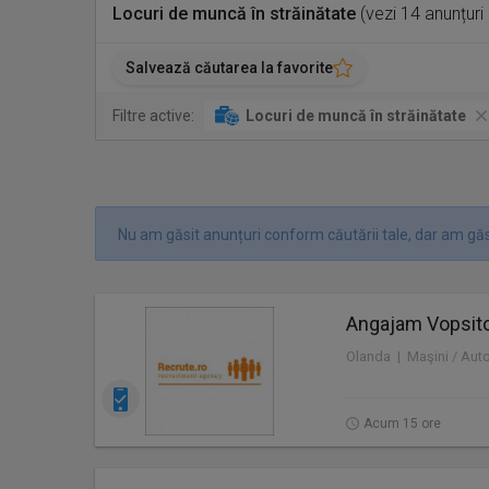
Locuri de muncă în străinătate
(vezi 14 anunțuri
Salvează căutarea la favorite
Filtre active:
Locuri de muncă în străinătate
Nu am găsit anunțuri conform căutării tale, dar am găs
Angajam Vopsitor
Olanda | Maşini / Aut
Acum 15 ore