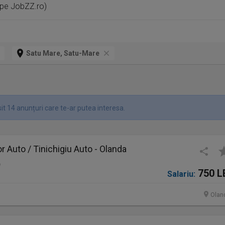
 pe JobZZ.ro)
Satu Mare, Satu-Mare
it 14 anunțuri care te-ar putea interesa.
 Auto / Tinichigiu Auto - Olanda
o
750 L
Salariu:
Olan