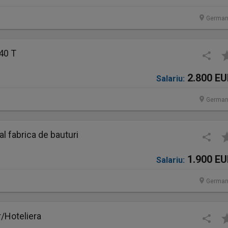
German
40 T
2.800 E
Salariu:
German
 fabrica de bauturi
1.900 E
Salariu:
German
/Hoteliera