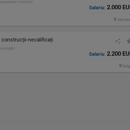
staurante / Hoteluri
2.000 E
Salariu:
German
construcții-necalificați
Amenajări
2.200 E
Salariu:
Belg