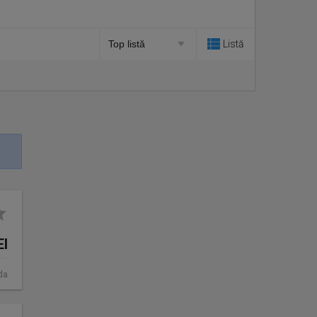
Listă
EI
da