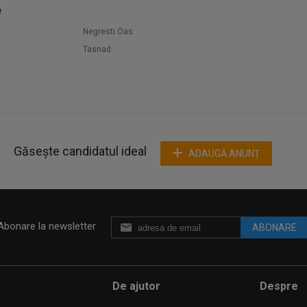
e
Negresti Oas
Tasnad
Găsește candidatul ideal
ADAUGĂ ANUNŢ
Abonare la newsletter
ABONARE
De ajutor
Despre