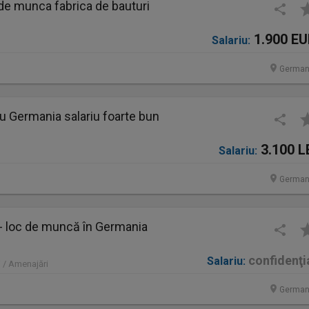
de munca fabrica de bauturi
1.900 E
Salariu:
German
u Germania salariu foarte bun
3.100 L
Salariu:
German
 - loc de muncă în Germania
confidenţi
Salariu:
 / Amenajări
German