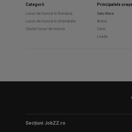
Categorii
Principalele oraș
Locuri de muncă în România
Satu Mare
Locuri de muncă în străinătate
Ardud
Căutări locuri de muncă
Carei
Livada
Secțiuni JobZZ.ro