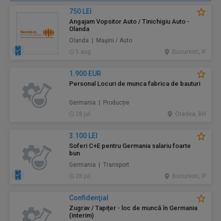
750 LEI
Angajam Vopsitor Auto / Tinichigiu Auto -
Olanda
Olanda | Maşini / Auto
5 aug.
Bucuresti, IF
1.900 EUR
Personal Locuri de munca fabrica de bauturi
Germania | Producție
28 jul.
Oradea, BH
3.100 LEI
Soferi C+E pentru Germania salariu foarte
bun
Germania | Transport
28 jul.
Bucuresti, IF
Confidenţial
Zugrav / Tapițer - loc de muncă în Germania
(interim)