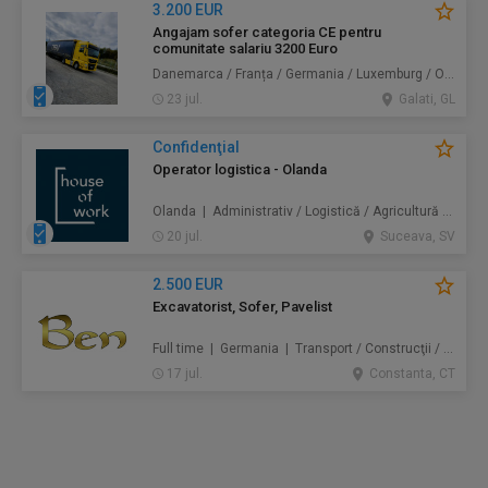
3.200 EUR
Angajam sofer categoria CE pentru
comunitate salariu 3200 Euro
Danemarca / Franța / Germania / Luxemburg / Olanda | Transport
23 jul.
Galati, GL
Confidenţial
Operator logistica - Olanda
Olanda | Administrativ / Logistică / Agricultură / Silvicultură / Prestări servicii / Producție /
20 jul.
Suceava, SV
2.500 EUR
Excavatorist, Sofer, Pavelist
Full time | Germania | Transport / Construcţii / Amenajări
17 jul.
Constanta, CT