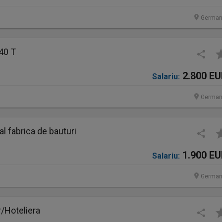
German
40 T
2.800 E
Salariu:
German
 fabrica de bauturi
1.900 E
Salariu:
German
/Hoteliera