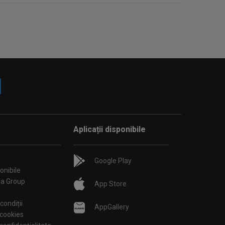
Aplicații disponibile
Google Play
onibile
ia Group
App Store
condiții
AppGallery
 cookies