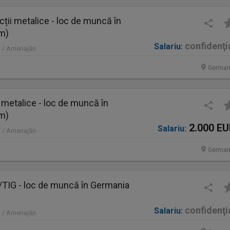
ții metalice - loc de muncă în
im)
confidenţi
Salariu:
 / Amenajări
German
 metalice - loc de muncă în
im)
2.000 E
Salariu:
 / Amenajări
German
IG - loc de muncă în Germania
confidenţi
Salariu:
 / Amenajări