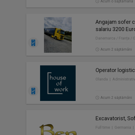
Acum o săptămână
Angajam sofer c
salariu 3200 Eur
Danemarca / Franța / 
Acum 2 săptămâni
Operator logistic
Acum 2 săptămâni
Excavatorist, Sof
Full time | Germania |