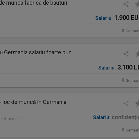
de munca fabrica de bauturi
1.900 E
Salariu:
German
u Germania salariu foarte bun
3.100 L
Salariu:
German
 - loc de muncă în Germania
confidenţi
Salariu:
 / Amenajări
German