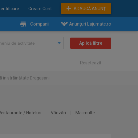
entificare
Creare Cont
ADAUGĂ ANUNŢ
Companii
Anunţuri Lajumate.ro
Resetează
 în străinătate Dragasani
Restaurante / Hoteluri
Vânzări
Mai multe...