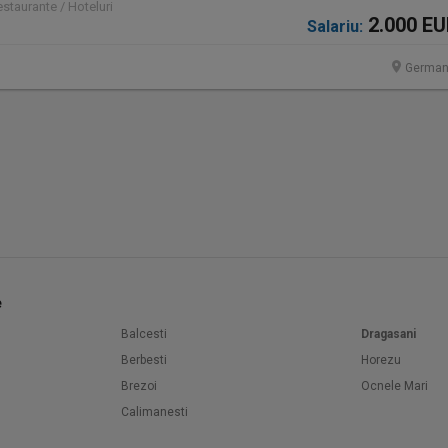
staurante / Hoteluri
2.000 E
Salariu:
German
e
Balcesti
Dragasani
Berbesti
Horezu
Brezoi
Ocnele Mari
Calimanesti