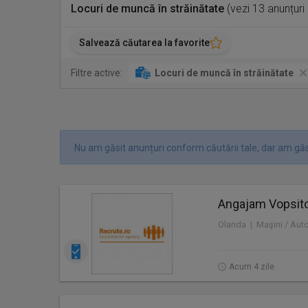
Locuri de muncă în străinătate
(vezi 13 anunțuri
Salvează căutarea la favorite
Filtre active:
Locuri de muncă în străinătate
Nu am găsit anunțuri conform căutării tale, dar am găs
Angajam Vopsitor
Olanda | Maşini / Aut
Acum 4 zile