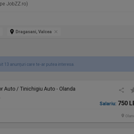
 pe JobZZ.ro)
Dragasani, Valcea
it 13 anunțuri care te-ar putea interesa.
 Auto / Tinichigiu Auto - Olanda
o
750 L
Salariu:
Olan