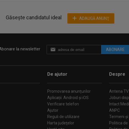
Găsește candidatul ideal
ADAUGĂ ANUNŢ
Abonare la newsletter
ABONARE
De ajutor
Despre
Promovarea anunțurilor
Antena TV
Aplicații: Android și iOS
Joburi disp
Verificare telefon
Intact Med
Ajutor
ANPC
Reguli de utilizare
Termeni și 
Harta judeţelor
Politica de