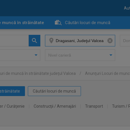
Aut
e muncă în străinătate
Căutări locuri de muncă
uri de muncă în străinătate judeţul Valcea
/
Anunţuri Locuri de muncă
străinătate
Căutări locuri de muncă
er / Curăţenie
Construcţii / Amenajări
Transport
Turism / 