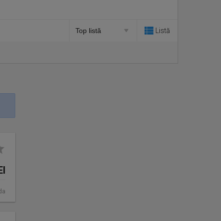
Listă
EI
da