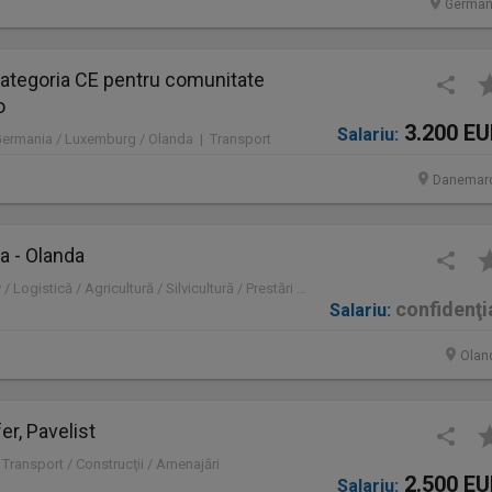
German
ategoria CE pentru comunitate
o
3.200 E
Salariu:
Germania / Luxemburg / Olanda | Transport
Danemar
a - Olanda
Olanda | Administrativ / Logistică / Agricultură / Silvicultură / Prestări servicii / Producție /
confidenţi
Salariu:
Olan
er, Pavelist
 Transport / Construcţii / Amenajări
2.500 E
Salariu: