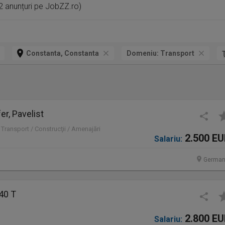
2 anunțuri pe JobZZ.ro)
Constanta, Constanta
Domeniu:
Transport
er, Pavelist
 Transport / Construcţii / Amenajări
2.500 E
Salariu:
German
40 T
2.800 E
Salariu: