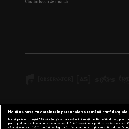
Căutări locuri de muncă
Nouă ne pasă ca datele tale personale să rămână confidențiale
Noi și partenerii noștri
589
stocăm și/sau accesăm informații pe dispozitivul dvs., precum i
pentru prelucrarea datelor cu caracter personal. Puteți accepta sau gestiona preferințele dvs. f
vă puteți opune utilizării unui interes legitim în orice moment pe pagina cu politica de confidenția