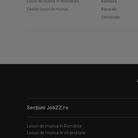
Locuri de muncă în străinătate
Baneasa
Căutări locuri de muncă
Basarabi
Cernavoda
Secțiuni JobZZ.ro
Locuri de muncă în România
Locuri de muncă în străinătate