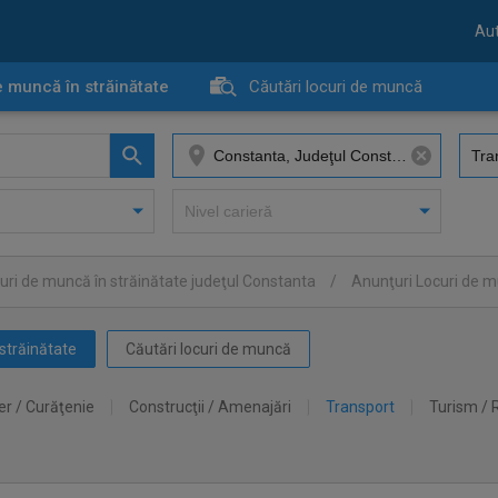
Aut
e muncă în străinătate
Căutări locuri de muncă
uri de muncă în străinătate judeţul Constanta
/
Anunţuri Locuri de m
străinătate
Căutări locuri de muncă
er / Curăţenie
Construcţii / Amenajări
Transport
Turism / 