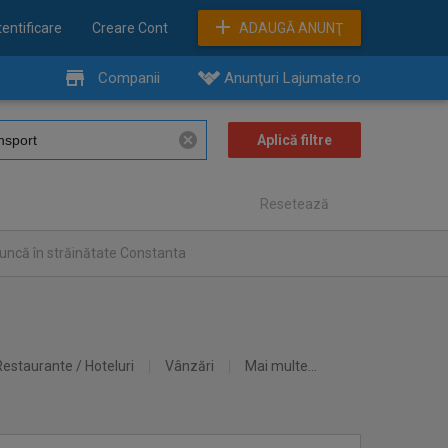
entificare
Creare Cont
ADAUGĂ ANUNŢ
Companii
Anunţuri Lajumate.ro
Resetează
uncă în străinătate Constanta
Restaurante / Hoteluri
Vânzări
Mai multe...