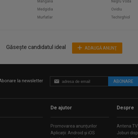
Mangalia
Negru Voda
Medgidia
Ovidiu
Murfatlar
Techirghiol
Găsește candidatul ideal
ADAUGĂ ANUNŢ
Abonare la newsletter
ABONARE
De ajutor
Despre
Promovarea anunțurilor
Antena TV
Aplicații: Android și iOS
Joburi disp