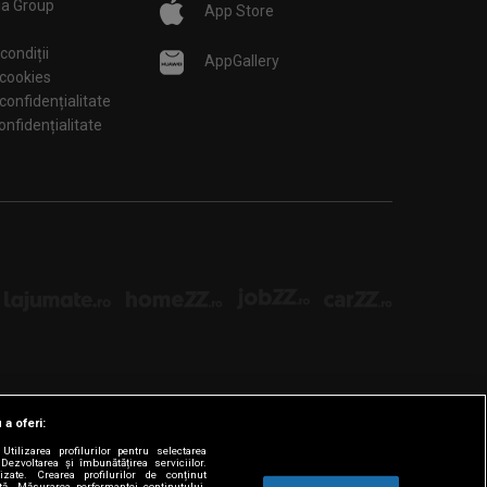
ia Group
App Store
condiții
AppGallery
 cookies
 confidențialitate
tări de confidențialitate
 a oferi:
tilizarea profilurilor pentru selectarea
Dezvoltarea și îmbunătățirea serviciilor.
lizate. Crearea profilurilor de conținut
ată. Măsurarea performanței conținutului.