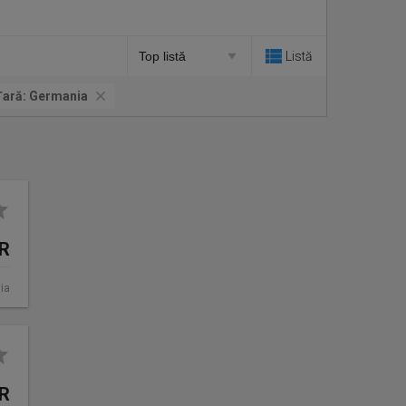
Listă
Ţară:
Germania
UR
ia
UR