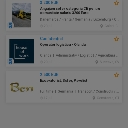
3.200 EUR
Angajam sofer categoria CE pentru
comunitate salariu 3200 Euro
Danemarca / Franța / Germania / Luxemburg / Olanda | Transport
23 jul.
Galati, GL
Confidenţial
Operator logistica - Olanda
Olanda | Administrativ / Logistică / Agricultură / Silvicultură / Prestări servicii / Producție /
20 jul.
Suceava, SV
2.500 EUR
Excavatorist, Sofer, Pavelist
Full time | Germania | Transport / Construcţii / Amenajări
17 jul.
Constanta, CT