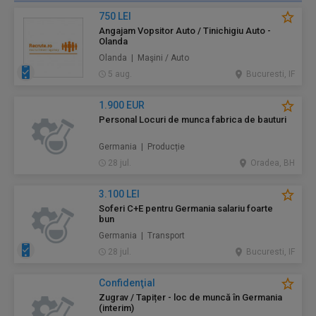
750 LEI
Angajam Vopsitor Auto / Tinichigiu Auto -
Olanda
Olanda | Maşini / Auto
5 aug.
Bucuresti, IF
1.900 EUR
Personal Locuri de munca fabrica de bauturi
Germania | Producție
28 jul.
Oradea, BH
3.100 LEI
Soferi C+E pentru Germania salariu foarte
bun
Germania | Transport
28 jul.
Bucuresti, IF
Confidenţial
Zugrav / Tapițer - loc de muncă în Germania
(interim)