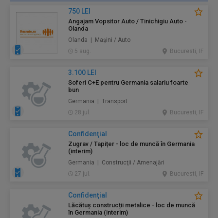
750 LEI
Angajam Vopsitor Auto / Tinichigiu Auto -
Olanda
Olanda | Maşini / Auto
5 aug.
Bucuresti, IF
3.100 LEI
Soferi C+E pentru Germania salariu foarte
bun
Germania | Transport
28 jul.
Bucuresti, IF
Confidenţial
Zugrav / Tapițer - loc de muncă în Germania
(interim)
Germania | Construcţii / Amenajări
27 jul.
Bucuresti, IF
Confidenţial
Lăcătuș construcții metalice - loc de muncă
în Germania (interim)