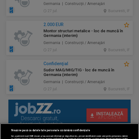
Germania | Construcţii / Amenajări
27 jul.
Bucuresti, IF
2.000 EUR
Montor structuri metalice - loc de muncă în
Germania (interim)
Germania | Construcţii / Amenajări
27 jul.
Bucuresti, IF
Confidenţial
Sudor MAG/MIG/TIG - loc de muncă în
Germania (interim)
Germania | Construcţii / Amenajări
27 jul.
Bucuresti, IF
Nouă ne pasă ca datele tale personale să rămână confidențiale
Noi și partenerii noștri
589
stocăm și/sau accesăm informații pe dispozitivul dvs., precum identificatorii cookie unici pentru prelucrarea datelor
cu caracter personal. Puteți accepta sau gestiona preferințele dvs. făcând clic mai jos, respectiv vă puteți opune utilizării unui interes legitim