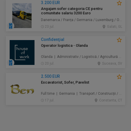
3.200 EUR
Angajam sofer categoria CE pentru
comunitate salariu 3200 Euro
Danemarca / Franța / Germania / Luxemburg / Olanda | Transport
23 jul.
Galati, GL
Confidenţial
Operator logistica - Olanda
Olanda | Administrativ / Logistică / Agricultură / Silvicultură / Prestări servicii / Producție /
20 jul.
Suceava, SV
2.500 EUR
Excavatorist, Sofer, Pavelist
Full time | Germania | Transport / Construcţii / Amenajări
17 jul.
Constanta, CT