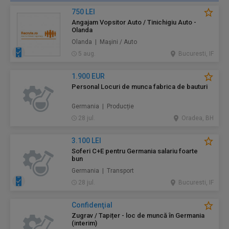
750 LEI
Angajam Vopsitor Auto / Tinichigiu Auto -
Olanda
Olanda | Maşini / Auto
5 aug.
Bucuresti, IF
1.900 EUR
Personal Locuri de munca fabrica de bauturi
Germania | Producție
28 jul.
Oradea, BH
3.100 LEI
Soferi C+E pentru Germania salariu foarte
bun
Germania | Transport
28 jul.
Bucuresti, IF
Confidenţial
Zugrav / Tapițer - loc de muncă în Germania
(interim)