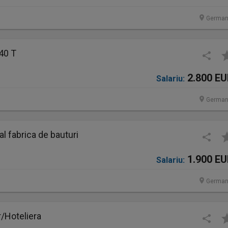
German
40 T
2.800 E
Salariu:
German
 fabrica de bauturi
1.900 E
Salariu:
German
/Hoteliera