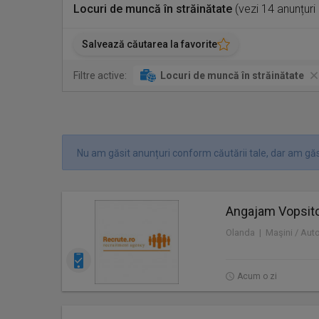
Locuri de muncă în străinătate
(vezi 14 anunțuri
Salvează căutarea la favorite
Filtre active:
Locuri de muncă în străinătate
Nu am găsit anunțuri conform căutării tale, dar am găs
Angajam Vopsitor
Olanda | Maşini / Aut
Acum o zi