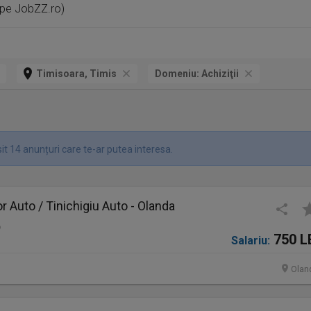
 pe JobZZ.ro)
Timisoara, Timis
Domeniu:
Achiziţii
it 14 anunțuri care te-ar putea interesa.
 Auto / Tinichigiu Auto - Olanda
o
750 L
Salariu:
Olan