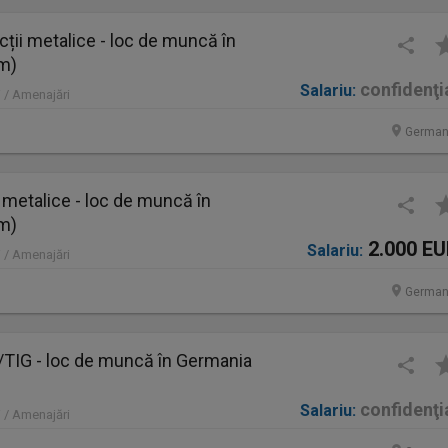
ții metalice - loc de muncă în
im)
confidenţi
Salariu:
 / Amenajări
German
 metalice - loc de muncă în
im)
2.000 E
Salariu:
 / Amenajări
German
IG - loc de muncă în Germania
confidenţi
Salariu:
 / Amenajări