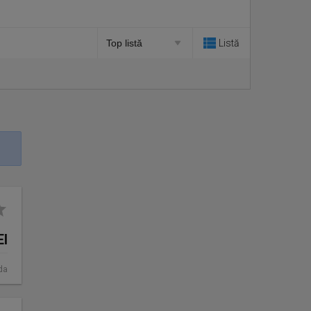
Listă
EI
da