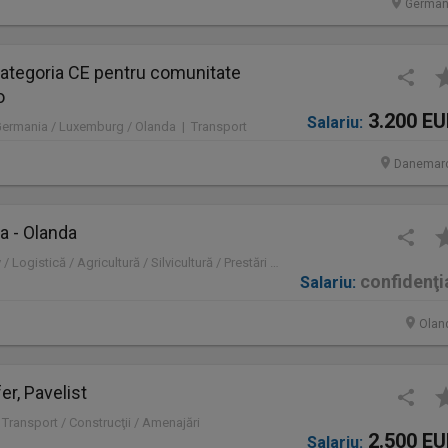
German
ategoria CE pentru comunitate
o
3.200 E
Salariu:
Germania / Luxemburg / Olanda | Transport
Danemar
a - Olanda
Olanda | Administrativ / Logistică / Agricultură / Silvicultură / Prestări servicii / Producție /
confidenţi
Salariu:
Olan
er, Pavelist
 Transport / Construcţii / Amenajări
2.500 E
Salariu: