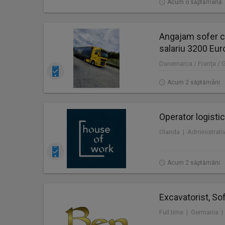
Acum o săptămână
Angajam sofer c
salariu 3200 Eur
Danemarca / Franța / 
Acum 2 săptămâni
Operator logistic
Acum 2 săptămâni
Excavatorist, Sof
Full time | Germania |