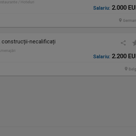
staurante / Hoteluri
2.000 E
Salariu:
German
construcții-necalificați
Amenajări
2.200 E
Salariu:
Belg