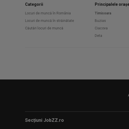
Categorii
Principalele oraș
Locuri de muncă în România
Timisoara
Locuri de muncă în străinătate
Buzias
Căutări locuri de muncă
Ciacova
Deta
Secțiuni JobZZ.ro