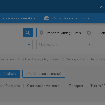
Aut
e muncă în străinătate
Căutări locuri de muncă
uri de muncă în străinătate judeţul Timis
/
Anunţuri Locuri de muncă 
străinătate
Căutări locuri de muncă
er / Curăţenie
Construcţii / Amenajări
Transport
Turism / 