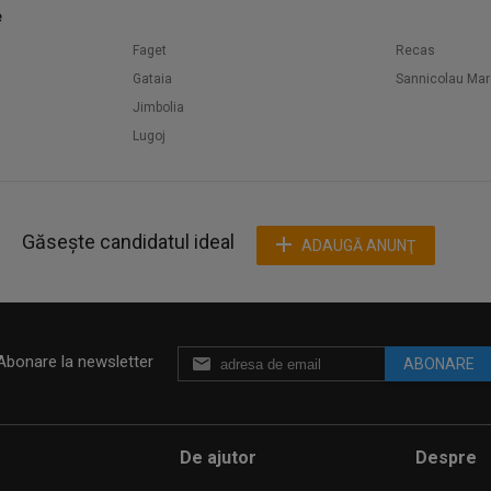
e
Faget
Recas
Gataia
Sannicolau Mar
Jimbolia
Lugoj
Găsește candidatul ideal
ADAUGĂ ANUNŢ
Abonare la newsletter
ABONARE
De ajutor
Despre