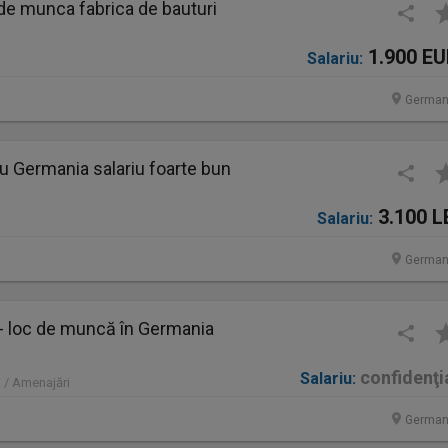
de munca fabrica de bauturi
1.900 E
Salariu:
German
u Germania salariu foarte bun
3.100 L
Salariu:
German
 - loc de muncă în Germania
confidenţi
Salariu:
 / Amenajări
German