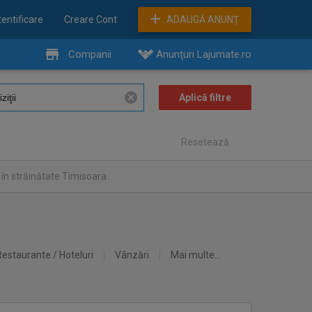
entificare
Creare Cont
ADAUGĂ ANUNŢ
Companii
Anunţuri Lajumate.ro
Resetează
în străinătate Timisoara
Restaurante / Hoteluri
Vânzări
Mai multe...