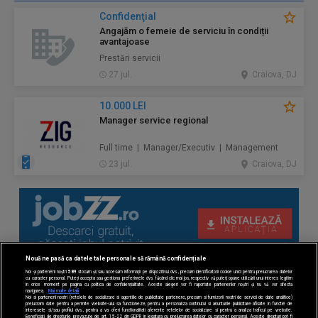
Confidenţial
Angajăm o femeie de serviciu în condiții
avantajoase
Prestări servicii
27 jul.
Craiova, DJ
10.000 LEI
Manager service regional
Full time | Manager/Executiv | Management
23 jul.
Craiova, DJ
Nouă ne pasă ca datele tale personale să rămână confidențiale
Noi și partenerii noștri
589
stocăm și/sau accesăm informații pe dispozitivul dvs., precum identificatorii cookie unici pentru prelucrarea datelor
cu caracter personal. Puteți accepta sau gestiona preferințele dvs. făcând clic mai jos, respectiv vă puteți opune utilizării unui interes legitim
în orice moment pe pagina cu politica de confidențialitate. Aceste alegeri vor fi raportate partenerilor noștri și nu vă vor afecta
navigarea.
Mai multe detalii
Noi si partenerii nostri (retelele de socializare si agentiile de publicitate partenere, precum si furnizorii nostri de servicii de date analitice)
prelucram date pentru a permite website-ului sa functioneze, pentru a personaliza continutul si anunturile publicitare afisate in functie de
interesele si/sau profilul dvs., pentru a va oferi functionalitati aferente retelelor de socializare si pentru a analiza traficul pe website.
Beneficiati de drepturile prevazute de art. 15-22 din GDPR in legatura cu prelucrarea datelor cu caracter personal. Aceste drepturi pot fi