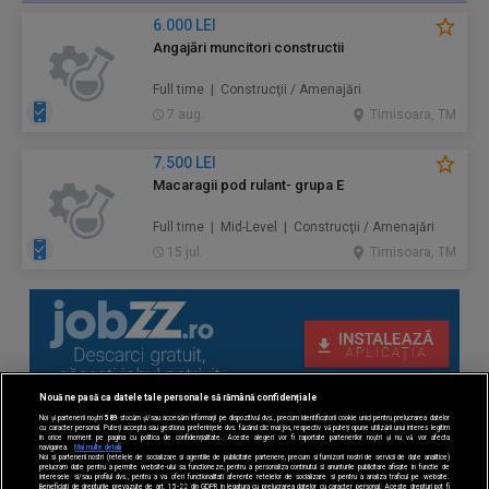
6.000 LEI
Angajări muncitori constructii
Full time | Construcţii / Amenajări
7 aug.
Timisoara, TM
7.500 LEI
Macaragii pod rulant- grupa E
Full time | Mid-Level | Construcţii / Amenajări
15 jul.
Timisoara, TM
Nouă ne pasă ca datele tale personale să rămână confidențiale
Noi și partenerii noștri
589
stocăm și/sau accesăm informații pe dispozitivul dvs., precum identificatorii cookie unici pentru prelucrarea datelor
cu caracter personal. Puteți accepta sau gestiona preferințele dvs. făcând clic mai jos, respectiv vă puteți opune utilizării unui interes legitim
în orice moment pe pagina cu politica de confidențialitate. Aceste alegeri vor fi raportate partenerilor noștri și nu vă vor afecta
navigarea.
Mai multe detalii
Noi si partenerii nostri (retelele de socializare si agentiile de publicitate partenere, precum si furnizorii nostri de servicii de date analitice)
prelucram date pentru a permite website-ului sa functioneze, pentru a personaliza continutul si anunturile publicitare afisate in functie de
interesele si/sau profilul dvs., pentru a va oferi functionalitati aferente retelelor de socializare si pentru a analiza traficul pe website.
Beneficiati de drepturile prevazute de art. 15-22 din GDPR in legatura cu prelucrarea datelor cu caracter personal. Aceste drepturi pot fi