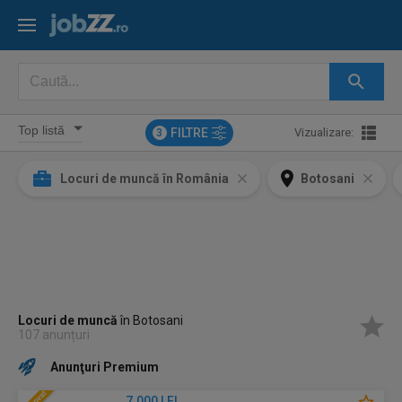
FILTRE
Vizualizare:
3
Locuri de muncă în România
Botosani
Locuri de muncă
în Botosani
107 anunțuri
Anunţuri Premium
7.000 LEI