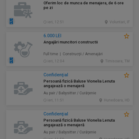
Oferim loc de munca de menajera, de 6 ore
pe zi
ieri, 12:51
Voluntari, IF
6.000 LEI
Angajări muncitori constructii
Full time | Construcţii / Amenajări
ieri, 12:04
Timisoara, TM
Confidenţial
Persoană fizică Baluse Vionelia Lenuta
angajează o menajeră
Au pair / Babysitter / Curăţenie
ieri, 11:51
Hunedoara, HD
Confidenţial
Persoană fizică Baluse Vionelia Lenuta
angajează o menajeră
Au pair / Babysitter / Curăţenie