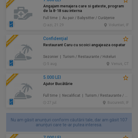
Angajam menajera care si gateste, program
de la 8-18 sau interna
Full time | Au pair / Babysitter / Curăţenie
azi, 21:29
Voluntari, IF
Confidenţial
Restaurant Caru cu scoici angajeaza ospatar
Sezonier | Turism / Restaurante / Hoteluri
5 aug.
Venus, CT
5.000 LEI
Ajutor Bucătărie
Full time | Necalificat | Turism / Restaurante / Hoteluri
27 jul.
Bucuresti, IF
Nu am găsit anunțuri conform căutării tale, dar am găsit 107
anunțuri care te-ar putea interesa.
7.000 LEI