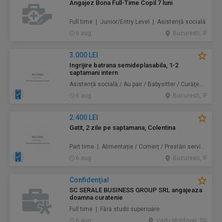
Angajez Bona Full-Time Copil 7 luni
Full time | Junior/Entry Level | Asistență socială
6 aug.
Bucuresti, IF
3.000 LEI
Ingrijire batrana semideplasabila, 1-2
saptamani intern
Asistență socială / Au pair / Babysitter / Curăţenie / Prestări servicii
6 aug.
Bucuresti, IF
2.400 LEI
Gatit, 2 zile pe saptamana, Colentina
Part time | Alimentație / Comerț / Prestări servicii
6 aug.
Bucuresti, IF
Confidenţial
SC SERALE BUSINESS GROUP SRL angajeaza
doamna curatenie
Full time | Fără studii superioare
6 aug.
Vadu Moldovei, SV