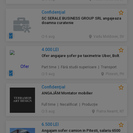
Confidenţial
SC SERALE BUSINESS GROUP SRL angajeaza
doamna curatenie
6 aug.
Vadu Moldovei, SV
4.000 LEI
Ofer angajare șofer pe taximetrie Uber, Bolt.
Part time | Fără studii superioare | Transport
5 aug.
Ploiesti, PH
Confidenţial
ANGAJĂM Montator mobilier
Full time | Necalificat | Producție
5 aug.
Piatra Neamt, NT
6.500 LEI
Angajam sofer camion in Pitesti, salariu 6500