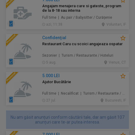
Angajam menajera care si gateste, program
de la 8-18 sau interna
Full time | Au pair / Babysitter / Curăţenie
azi, 11:38
Voluntari, IF
Confidenţial
Restaurant Caru cu scoici angajeaza ospatar
Sezonier | Turism / Restaurante / Hoteluri
5 aug.
Venus, CT
5.000 LEI
Ajutor Bucătărie
Full time | Necalificat | Turism / Restaurante / Hoteluri
27 jul.
Bucuresti, IF
Nu am găsit anunțuri conform căutării tale, dar am găsit 107
anunțuri care te-ar putea interesa.
7.000 LEI