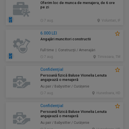
Oferim loc de munca de menajera, de 6 ore
pe zi
7 aug.
Voluntari, IF
6.000 LEI
Angajări muncitori constructii
Full time | Construcţii / Amenajări
7 aug.
Timisoara, TM
Confidenţial
Persoană fizică Baluse Vionelia Lenuta
angajează o menajeră
Au pair / Babysitter / Curăţenie
7 aug.
Hunedoara, HD
Confidenţial
Persoană fizică Baluse Vionelia Lenuta
angajează o menajeră
Au pair / Babysitter / Curăţenie