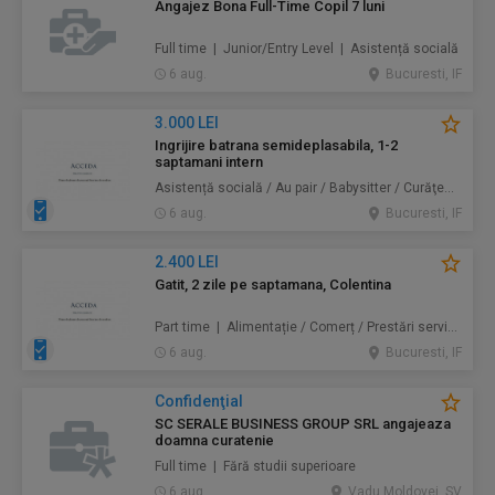
Angajez Bona Full-Time Copil 7 luni
Full time | Junior/Entry Level | Asistență socială
6 aug.
Bucuresti, IF
3.000 LEI
Ingrijire batrana semideplasabila, 1-2
saptamani intern
Asistență socială / Au pair / Babysitter / Curăţenie / Prestări servicii
6 aug.
Bucuresti, IF
2.400 LEI
Gatit, 2 zile pe saptamana, Colentina
Part time | Alimentație / Comerț / Prestări servicii
6 aug.
Bucuresti, IF
Confidenţial
SC SERALE BUSINESS GROUP SRL angajeaza
doamna curatenie
Full time | Fără studii superioare
6 aug.
Vadu Moldovei, SV