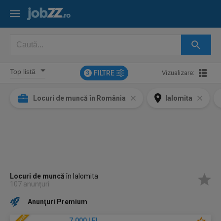
FILTRE
Vizualizare:
3
Locuri de muncă în România
Ialomita
Locuri de muncă
în Ialomita
107 anunțuri
Anunţuri Premium
7.000 LEI