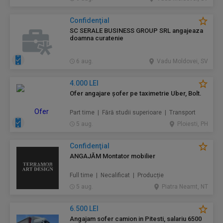
Confidenţial
SC SERALE BUSINESS GROUP SRL angajeaza
doamna curatenie
6 aug.
Vadu Moldovei, SV
4.000 LEI
Ofer angajare șofer pe taximetrie Uber, Bolt.
Part time | Fără studii superioare | Transport
5 aug.
Ploiesti, PH
Confidenţial
ANGAJĂM Montator mobilier
Full time | Necalificat | Producție
5 aug.
Piatra Neamt, NT
6.500 LEI
Angajam sofer camion in Pitesti, salariu 6500