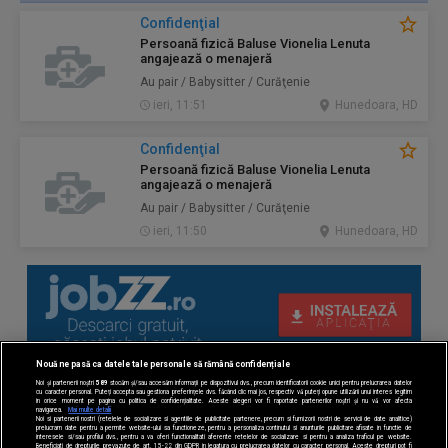
Confidenţial
Persoană fizică Baluse Vionelia Lenuta
angajează o menajeră
Au pair / Babysitter / Curăţenie
ieri, 11:51
Hunedoara, HD
Confidenţial
Persoană fizică Baluse Vionelia Lenuta
angajează o menajeră
Au pair / Babysitter / Curăţenie
ieri, 11:50
Hunedoara, HD
Nouă ne pasă ca datele tale personale să rămână confidențiale
Noi și partenerii noștri
589
stocăm și/sau accesăm informații pe dispozitivul dvs., precum identificatorii cookie unici pentru prelucrarea datelor
cu caracter personal. Puteți accepta sau gestiona preferințele dvs. făcând clic mai jos, respectiv vă puteți opune utilizării unui interes legitim
în orice moment pe pagina cu politica de confidențialitate. Aceste alegeri vor fi raportate partenerilor noștri și nu vă vor afecta
navigarea.
Mai multe detalii
Noi si partenerii nostri (retelele de socializare si agentiile de publicitate partenere, precum si furnizorii nostri de servicii de date analitice)
prelucram date pentru a permite website-ului sa functioneze, pentru a personaliza continutul si anunturile publicitare afisate in functie de
interesele si/sau profilul dvs., pentru a va oferi functionalitati aferente retelelor de socializare si pentru a analiza traficul pe website.
Beneficiati de drepturile prevazute de art. 15-22 din GDPR in legatura cu prelucrarea datelor cu caracter personal. Aceste drepturi pot fi