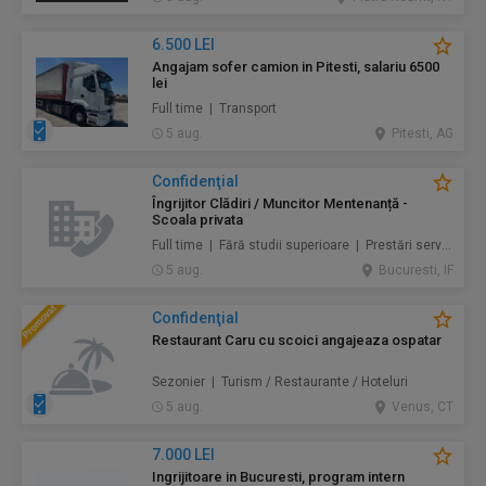
6.500 LEI
Angajam sofer camion in Pitesti, salariu 6500
lei
Full time | Transport
5 aug.
Pitesti, AG
Confidenţial
Îngrijitor Clădiri / Muncitor Mentenanță -
Scoala privata
Full time | Fără studii superioare | Prestări servicii / Mentenanță / Instalații / Construcţii / Amenajări
5 aug.
Bucuresti, IF
Confidenţial
Restaurant Caru cu scoici angajeaza ospatar
Sezonier | Turism / Restaurante / Hoteluri
5 aug.
Venus, CT
7.000 LEI
Ingrijitoare in Bucuresti, program intern