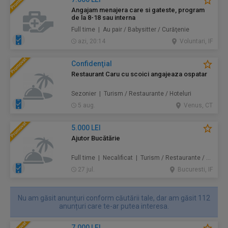
Angajam menajera care si gateste, program
de la 8-18 sau interna
Full time | Au pair / Babysitter / Curăţenie
azi, 20:14
Voluntari, IF
Confidenţial
Restaurant Caru cu scoici angajeaza ospatar
Sezonier | Turism / Restaurante / Hoteluri
5 aug.
Venus, CT
5.000 LEI
Ajutor Bucătărie
Full time | Necalificat | Turism / Restaurante / Hoteluri
27 jul.
Bucuresti, IF
Nu am găsit anunțuri conform căutării tale, dar am găsit 112
anunțuri care te-ar putea interesa.
7.000 LEI