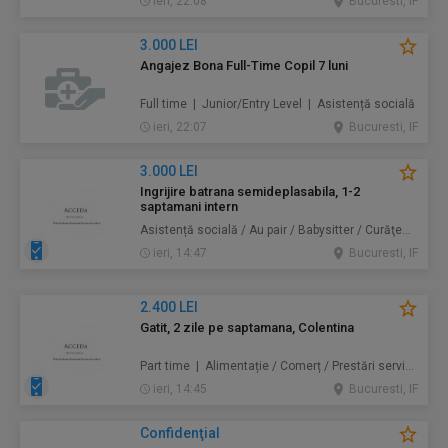
ieri, 22:08
Bucuresti, IF
3.000 LEI
Angajez Bona Full-Time Copil 7 luni
Full time | Junior/Entry Level | Asistență socială
ieri, 22:07
Bucuresti, IF
3.000 LEI
Ingrijire batrana semideplasabila, 1-2
saptamani intern
Asistență socială / Au pair / Babysitter / Curăţenie / Prestări servicii
ieri, 14:47
Bucuresti, IF
2.400 LEI
Gatit, 2 zile pe saptamana, Colentina
Part time | Alimentație / Comerț / Prestări servicii
ieri, 14:45
Bucuresti, IF
Confidenţial