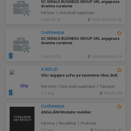
SC SERALE BUSINESS GROUP SRL angajeaza
doamna curatenie
Full time | Fără studii superioare
ieri, 09:36
Vadu Moldovei, SV
Confidenţial
SC SERALE BUSINESS GROUP SRL angajeaza
doamna curatenie
ieri, 09:35
Vadu Moldovei, SV
4.000 LEI
Ofer angajare șofer pe taximetrie Uber, Bolt.
Part time | Fără studii superioare | Transport
5 aug.
Ploiesti, PH
Confidenţial
ANGAJĂM Montator mobilier
Full time | Necalificat | Producție
5 aug.
Piatra Neamt, NT