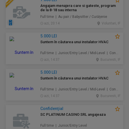
Angajam menajera care si gateste, program
de la 8-18 sau interna
Full time | Au pair / Babysitter / Curăţenie
azi, 20:14
Voluntari, IF
5.000 LEI
Suntem în căutarea unui instalator HVAC
Full time | Junior/Entry Level / Mid-Level | Construcţii / Amenajări
azi, 14:37
Bucuresti, IF
5.000 LEI
Suntem în căutarea unui instalator HVAC
Full time | Junior/Entry Level / Mid-Level | Construcţii / Amenajări
azi, 14:37
Bucuresti, IF
Confidenţial
SC PLATINUM CASINO SRL angajeaza
Full time | Junior/Entry Level