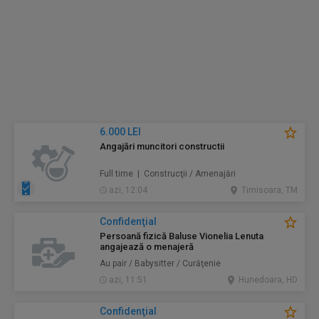
6.000 LEI
Angajări muncitori constructii
Full time | Construcţii / Amenajări
azi, 12:04
Timisoara, TM
Confidenţial
Persoană fizică Baluse Vionelia Lenuta
angajează o menajeră
Au pair / Babysitter / Curăţenie
azi, 11:51
Hunedoara, HD
Confidenţial