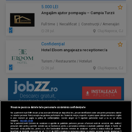
5.000 LEI
Angajăm ajutor pompagiu – Campia Turzii
Full time | Necalificat | Construcţii / Amenajări
28 jul.
Cluj-Napoca, CJ
Confidenţial
Hotel Eloom angajeaza receptioner/a
Turism / Restaurante / Hoteluri
26 jul.
Cluj-Napoca, CJ
Nouă ne pasă ca datele tale personale să rămână confidențiale
Noi și partenerii noștri
589
stocăm și/sau accesăm informații pe dispozitivul dvs., precum identificatorii cookie unici pentru prelucrarea datelor
cu caracter personal. Puteți accepta sau gestiona preferințele dvs. făcând clic mai jos, respectiv vă puteți opune utilizării unui interes legitim
în orice moment pe pagina cu politica de confidențialitate. Aceste alegeri vor fi raportate partenerilor noștri și nu vă vor afecta
navigarea.
Mai multe detalii
Noi si partenerii nostri (retelele de socializare si agentiile de publicitate partenere, precum si furnizorii nostri de servicii de date analitice)
prelucram date pentru a permite website-ului sa functioneze, pentru a personaliza continutul si anunturile publicitare afisate in functie de
interesele si/sau profilul dvs., pentru a va oferi functionalitati aferente retelelor de socializare si pentru a analiza traficul pe website.
Beneficiati de drepturile prevazute de art. 15-22 din GDPR in legatura cu prelucrarea datelor cu caracter personal. Aceste drepturi pot fi