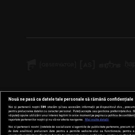
Nouă ne pasă ca datele tale personale să rămână confidențiale
Noi și partenerii noștri
589
stocăm și/sau accesăm informații pe dispozitivul dvs., precum i
pentru prelucrarea datelor cu caracter personal. Puteți accepta sau gestiona preferințele dvs. f
vă puteți opune utilizării unui interes legitim în orice moment pe pagina cu politica de confidenția
raportate partenerilor noștri și nu vă vor afecta navigarea.
Mai multe detalii
Noi si partenerii nostri (retelele de socializare si agentiile de publicitate partenere, precum si 
de date analitice) prelucram date pentru a permite website-ului sa functioneze, pentru a