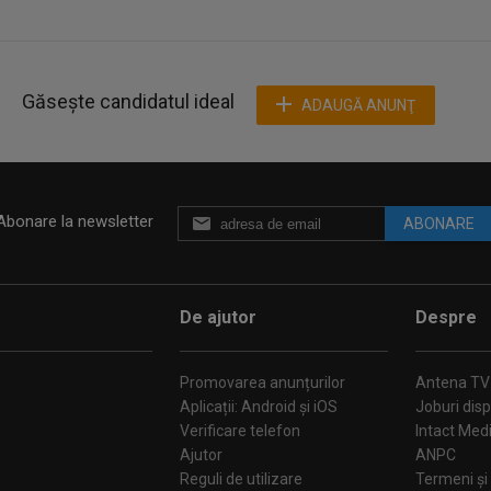
Găsește candidatul ideal
ADAUGĂ ANUNŢ
Abonare la newsletter
ABONARE
De ajutor
Despre
Promovarea anunțurilor
Antena TV
Aplicații: Android și iOS
Joburi disp
Verificare telefon
Intact Med
Ajutor
ANPC
Reguli de utilizare
Termeni și 