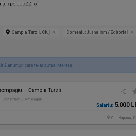
unțuri pe JobZZ.ro)
Campia Turzii, Cluj
Domeniu:
Jurnalism / Editorial
t 2 anunțuri care te-ar putea interesa.
pompagiu – Campia Turzii
 | Construcţii / Amenajări
5.000 L
Salariu:
Cluj-Napoca, C