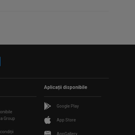
Aplicații disponibile
Google Play
onibile
ia Group
App Store
condiții
AppGallery