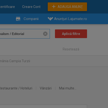
entificare
Creare Cont
ADAUGĂ ANUNŢ
Companii
Anunţuri Lajumate.ro
Resetează
mânia Campia Turzii
Restaurante / Hoteluri
Vânzări
Mai multe...