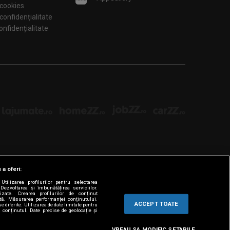
 cookies
 confidențialitate
tări de confidențialitate
 a oferi:
tilizarea profilurilor pentru selectarea
Dezvoltarea și îmbunătățirea serviciilor.
lizate. Crearea profilurilor de conținut
ată. Măsurarea performanței conținutului.
ACCEPT TOATE
e diferite. Utilizarea de date limitate pentru
a conținutul. Date precise de geolocație și
VREAU SA MODIFIC SETARILE