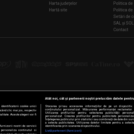
Harta judeţelor
Politica de
Hartă site
Politica de
Se
SAL și SOL
Contact
Atât noi, cât și partenerii noștri prelucrăm datele pentru
Urmărește-ne pe:
dentificatorii cookie unici
Stocarea și/sau accesarea informațiilor de pe un dispozitiv. U
conținutului personalizat. Măsurarea performanței reclamelor. 
ăcând clic mai jos, respectiv
Facebook
LinkedIn
YouTube
Instagram
Pinterest
Tiktok
Utilizarea profilurilor pentru selectarea publicității persona
litate. Aceste alegeri vor fi
personalizat. Crearea profilurilor pentru publicitate personaliz
Înțelegerea publicului prin statistici sau combinații de date din surs
a selecta publicitatea. Utilizarea datelor limitate pentru a select
furnizorii nostri de servicii
identificarea prin scanarea dispozitivului.
 personaliza continutul si
Listă parteneri (furnizori)
© Intact Media Group