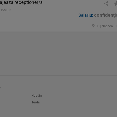
ajeaza receptioner/a
Hoteluri
confidenţi
Salariu:
Cluj-Napoca, C
e
Huedin
Turda