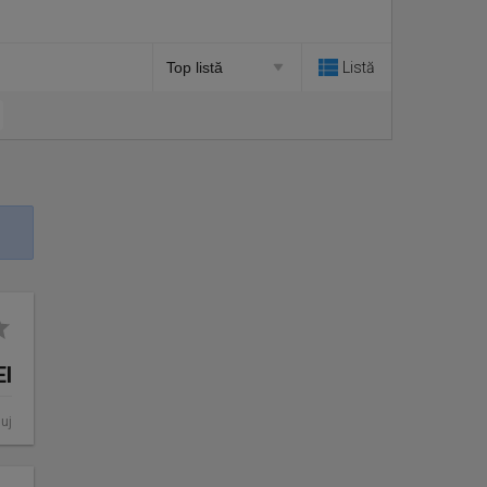
Listă
EI
luj