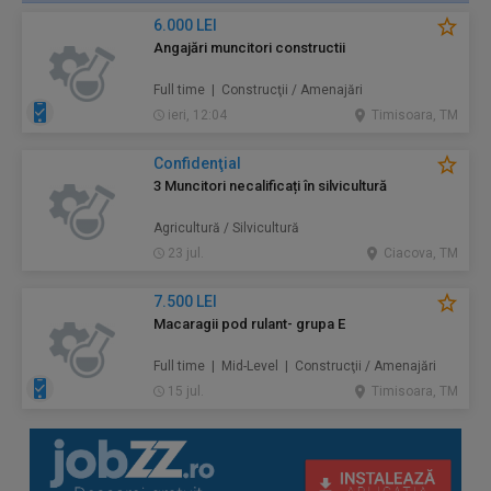
6.000 LEI
Angajări muncitori constructii
Full time | Construcţii / Amenajări
ieri, 12:04
Timisoara, TM
Confidenţial
3 Muncitori necalificați în silvicultură
Agricultură / Silvicultură
23 jul.
Ciacova, TM
7.500 LEI
Macaragii pod rulant- grupa E
Full time | Mid-Level | Construcţii / Amenajări
15 jul.
Timisoara, TM