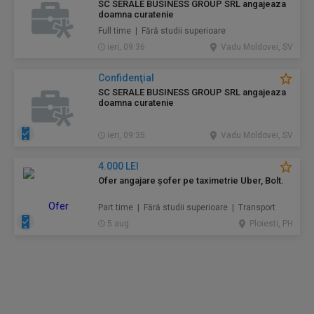
SC SERALE BUSINESS GROUP SRL angajeaza
doamna curatenie
Full time | Fără studii superioare
ieri, 09:36
Vadu Moldovei, SV
Confidenţial
SC SERALE BUSINESS GROUP SRL angajeaza
doamna curatenie
ieri, 09:35
Vadu Moldovei, SV
4.000 LEI
Ofer angajare șofer pe taximetrie Uber, Bolt.
Part time | Fără studii superioare | Transport
5 aug.
Ploiesti, PH