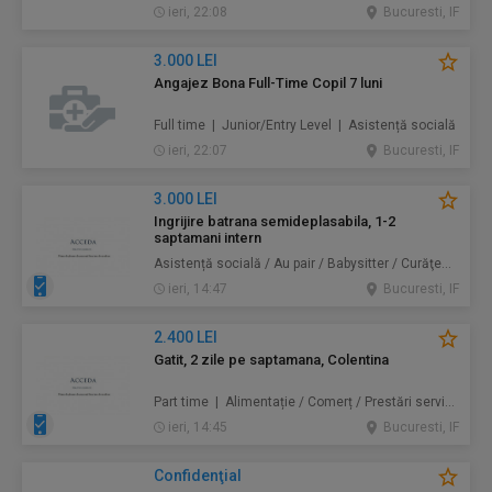
ieri, 22:08
Bucuresti, IF
3.000 LEI
Angajez Bona Full-Time Copil 7 luni
Full time | Junior/Entry Level | Asistență socială
ieri, 22:07
Bucuresti, IF
3.000 LEI
Ingrijire batrana semideplasabila, 1-2
saptamani intern
Asistență socială / Au pair / Babysitter / Curăţenie / Prestări servicii
ieri, 14:47
Bucuresti, IF
2.400 LEI
Gatit, 2 zile pe saptamana, Colentina
Part time | Alimentație / Comerț / Prestări servicii
ieri, 14:45
Bucuresti, IF
Confidenţial