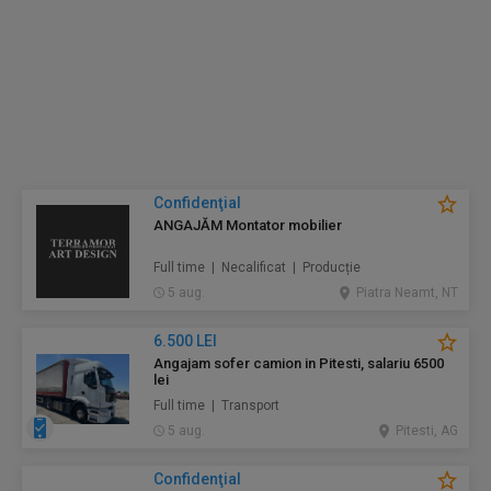
Confidenţial
ANGAJĂM Montator mobilier
Full time | Necalificat | Producție
5 aug.
Piatra Neamt, NT
6.500 LEI
Angajam sofer camion in Pitesti, salariu 6500
lei
Full time | Transport
5 aug.
Pitesti, AG
Confidenţial