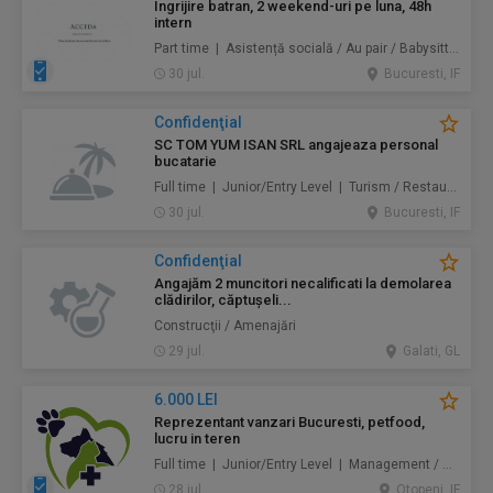
Ingrijire batran, 2 weekend-uri pe luna, 48h
intern
Part time | Asistență socială / Au pair / Babysitter / Curăţenie / Prestări servicii
30 jul.
Bucuresti, IF
Confidenţial
SC TOM YUM ISAN SRL angajeaza personal
bucatarie
Full time | Junior/Entry Level | Turism / Restaurante / Hoteluri
30 jul.
Bucuresti, IF
Confidenţial
Angajăm 2 muncitori necalificati la demolarea
clădirilor, căptușeli...
Construcţii / Amenajări
29 jul.
Galati, GL
6.000 LEI
Reprezentant vanzari Bucuresti, petfood,
lucru in teren
Full time | Junior/Entry Level | Management / Vânzări
28 jul.
Otopeni, IF