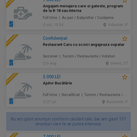
Angajam menajera care si gateste, program
de la 8-18 sau interna
Full time | Au pair / Babysitter / Curăţenie
azi, 10:34
Voluntari, IF
Confidenţial
Restaurant Caru cu scoici angajeaza ospatar
Sezonier | Turism / Restaurante / Hoteluri
5 aug.
Venus, CT
5.000 LEI
Ajutor Bucătărie
Full time | Necalificat | Turism / Restaurante / Hoteluri
27 jul.
Bucuresti, IF
Nu am găsit anunțuri conform căutării tale, dar am găsit 101
anunțuri care te-ar putea interesa.
7.000 LEI