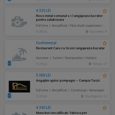
4.325 LEI
Roco instal comunal s.r.l angajeaza lucrator
pentru salubrizare
Full time | Necalificat / Fără studii superioare / Junior/Entry Level | Protecţia mediului / Prestări servicii
28 jul.
Bucuresti, IF
Confidenţial
Restaurant Caru cu Scoici angajeaza bucatar
Sezonier | Turism / Restaurante / Hoteluri
28 jul.
Venus, CT
5.000 LEI
Angajăm ajutor pompagiu – Campia Turzii
Full time | Necalificat | Construcţii / Amenajări
28 jul.
Cluj-Napoca, CJ
4.350 LEI
Muncitori necalificati- fabrica pet