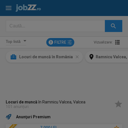
FILTRE
Vizualizare:
3
Locuri de muncă în România
Ramnicu Valcea,
Locuri de muncă
în Ramnicu Valcea, Valcea
101 anunțuri
Anunţuri Premium
7.000 LEI