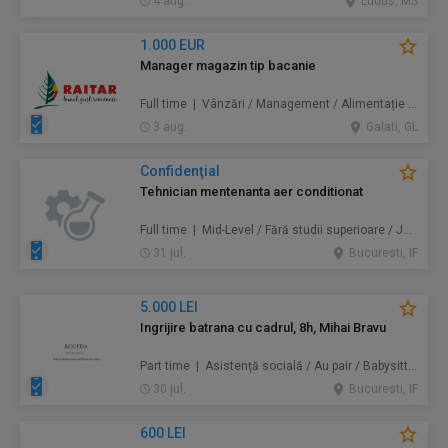
4 aug.
Ludus, MS
1.000 EUR
Manager magazin tip bacanie
Full time | Vânzări / Management / Alimentație / Comerț
3 aug.
Galati, GL
Confidenţial
Tehnician mentenanta aer conditionat
Full time | Mid-Level / Fără studii superioare / Junior/Entry Level | Mentenanță / Instalații
31 jul.
Bucuresti, IF
5.000 LEI
Ingrijire batrana cu cadrul, 8h, Mihai Bravu
Part time | Asistență socială / Au pair / Babysitter / Curăţenie / Prestări servicii
30 jul.
Bucuresti, IF
600 LEI