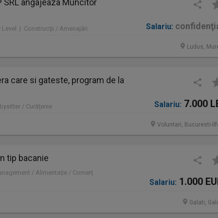
SRL angajeaza Muncitor
confidenţi
Salariu:
y Level | Construcţii / Amenajări
Ludus, Mur
a care si gateste, program de la
7.000 L
Salariu:
bysitter / Curăţenie
Voluntari, Bucuresti-Il
 tip bacanie
Management / Alimentație / Comerț
1.000 E
Salariu:
Galati, Gal