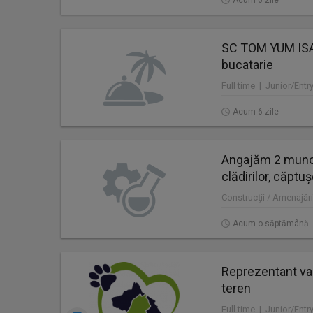
Acum 6 zile
SC TOM YUM ISA
bucatarie
Full time | Junior/Entr
Acum 6 zile
Angajăm 2 muncit
clădirilor, căptușe
Construcţii / Amenajări
Acum o săptămână
Reprezentant van
teren
Full time | Junior/Ent