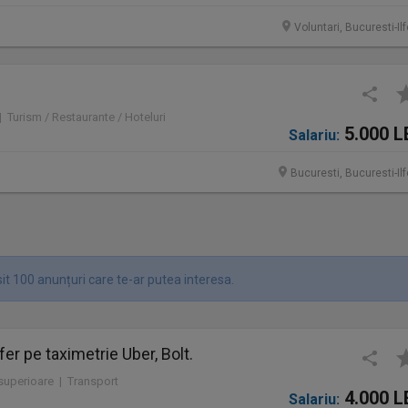
Voluntari, Bucuresti-Il
 | Turism / Restaurante / Hoteluri
5.000 L
Salariu:
Bucuresti, Bucuresti-Il
it 100 anunțuri care te-ar putea interesa.
er pe taximetrie Uber, Bolt.
 superioare | Transport
4.000 L
Salariu: