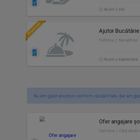
Acum 2 zile
Ajutor Bucătărie
Full time | Necalificat
Acum o săptămână
Nu am găsit anunțuri conform căutării tale, dar am găs
Ofer angajare șof
Part time | Fără studii