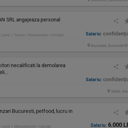
Bucuresti, Bucuresti-Il
N SRL angajeaza personal
confidenţi
Salariu:
y Level | Turism / Restaurante / Hoteluri
Bucuresti, Bucuresti-Il
ori necalificati la demolarea
li...
confidenţi
Salariu:
Galati, Gal
zari Bucuresti, petfood, lucru in
6.000 L
Salariu:
ry Level | Management / Vânzări