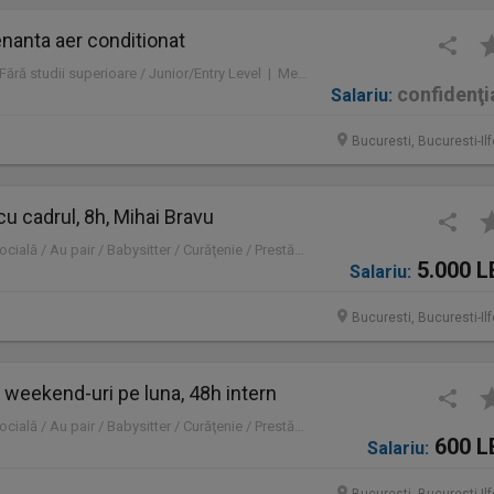
nanta aer conditionat
Full time | Mid-Level / Fără studii superioare / Junior/Entry Level | Mentenanță / Instalații
confidenţi
Salariu:
Bucuresti, Bucuresti-Il
 cu cadrul, 8h, Mihai Bravu
Part time | Asistență socială / Au pair / Babysitter / Curăţenie / Prestări servicii
5.000 L
Salariu:
Bucuresti, Bucuresti-Il
 2 weekend-uri pe luna, 48h intern
Part time | Asistență socială / Au pair / Babysitter / Curăţenie / Prestări servicii
600 L
Salariu: