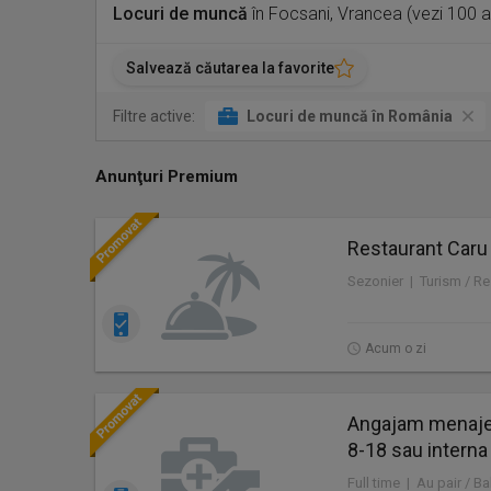
Locuri de muncă
în Focsani, Vrancea (vezi 100 a
Salvează căutarea la favorite
Filtre active:
Locuri de muncă în România
Anunţuri Premium
Restaurant Caru
Sezonier | Turism / Re
Acum o zi
Angajam menajer
8-18 sau interna
Full time | Au pair / Ba