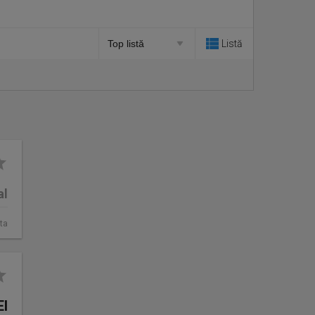
Listă
al
ta
EI