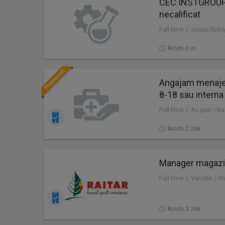
CEC INSTGROUP 
necalificat
Full time | Junior/Entr
Acum o zi
Angajam menajer
8-18 sau interna
Full time | Au pair / Ba
Acum 2 zile
Manager magazin
Full time | Vânzări / 
Acum 3 zile