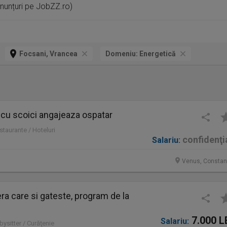
nunțuri pe JobZZ.ro)
Focsani, Vrancea
Domeniu:
Energetică
 cu scoici angajeaza ospatar
staurante / Hoteluri
confidenţi
Salariu:
Venus, Constan
a care si gateste, program de la
7.000 L
Salariu:
bysitter / Curăţenie