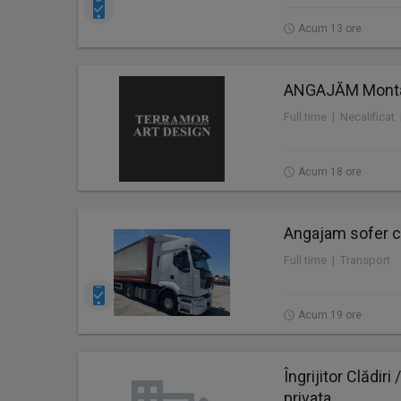
Acum 13 ore
ANGAJĂM Montat
Full time | Necalificat
Acum 18 ore
Angajam sofer ca
Full time | Transport
Acum 19 ore
Îngrijitor Clădir
privata