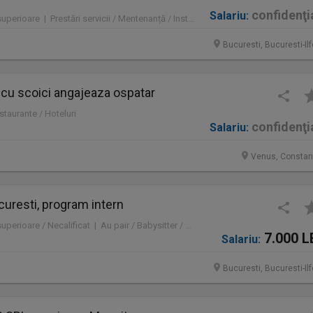
confidenţi
Salariu:
Full time | Fără studii superioare | Prestări servicii / Mentenanță / Instalații / Construcţii / Amenajări
Bucuresti, Bucuresti-Il
 cu scoici angajeaza ospatar
staurante / Hoteluri
confidenţi
Salariu:
Venus, Constan
ucuresti, program intern
Full time | Fără studii superioare / Necalificat | Au pair / Babysitter / Curăţenie / Prestări servicii
7.000 L
Salariu:
Bucuresti, Bucuresti-Il