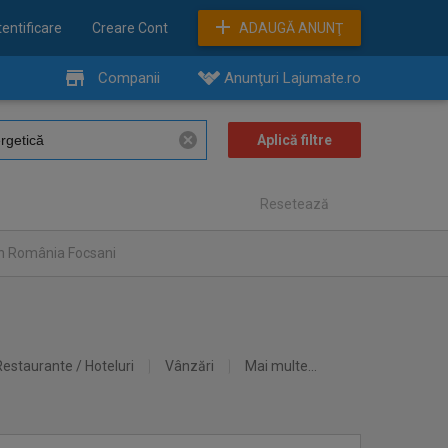
entificare
Creare Cont
ADAUGĂ ANUNŢ
Companii
Anunţuri Lajumate.ro
Resetează
în România Focsani
Restaurante / Hoteluri
Vânzări
Mai multe...