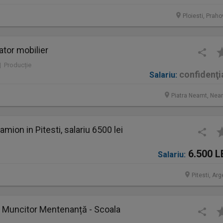
Ploiesti, Prah
or mobilier
 | Producție
confidenţi
Salariu:
Piatra Neamt, Nea
mion in Pitesti, salariu 6500 lei
6.500 L
Salariu:
Pitesti, Ar
i / Muncitor Mentenanță - Scoala