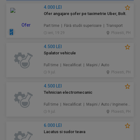
4.000 LEI
Ofer angajare șofer pe taximetrie Uber, Bolt.
Part time | Fără studii superioare | Transport
ieri, 19:29
Ploiesti, PH
4.500 LEI
Spalator vehicule
Full time | Necalificat | Maşini / Auto
9 jul.
Ploiesti, PH
4.500 LEI
Tehnician electromecanic
Full time | Necalificat | Maşini / Auto / Inginerie / Tehnologie
9 jul.
Ploiesti, PH
6.000 LEI
Lacatus si sudor teava