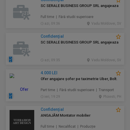
SC SERALE BUSINESS GROUP SRL angajeaza
Full time | Fără studii superioare
azi, 09:36
Vadu Moldovei, SV
Confidenţial
SC SERALE BUSINESS GROUP SRL angajeaza
azi, 09:35
Vadu Moldovei, SV
4.000 LEI
Ofer angajare șofer pe taximetrie Uber, Bolt.
Part time | Fără studii superioare | Transport
ieri, 19:29
Ploiesti, PH
Confidenţial
ANGAJĂM Montator mobilier
Full time | Necalificat | Producție