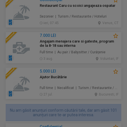
Restaurant Caru cu scoici angajeaza ospatar
Sezonier | Turism / Restaurante / Hoteluri
ieri, 07:45
Venus, CT
7.000 LEI
Angajam menajera care si gateste, program
de la 8-18 sau interna
Full time | Au pair / Babysitter / Curăţenie
3 aug.
Voluntari, IF
5.000 LEI
Ajutor Bucătărie
Full time | Necalificat | Turism / Restaurante / Hoteluri
27 jul.
Bucuresti, IF
Nu am găsit anunțuri conform căutării tale, dar am găsit 101
anunțuri care te-ar putea interesa.
Confidenţial