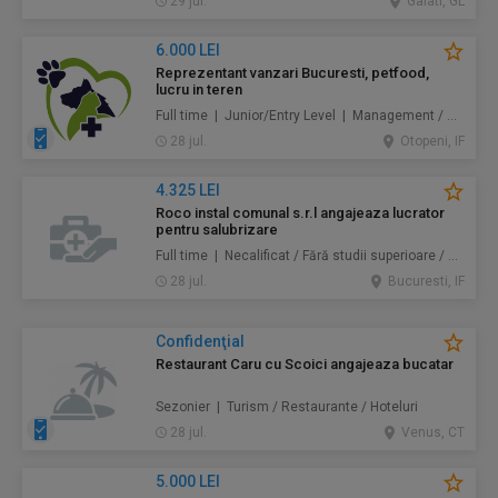
29 jul.
Galati, GL
6.000 LEI
Reprezentant vanzari Bucuresti, petfood,
lucru in teren
Full time | Junior/Entry Level | Management / Vânzări
28 jul.
Otopeni, IF
4.325 LEI
Roco instal comunal s.r.l angajeaza lucrator
pentru salubrizare
Full time | Necalificat / Fără studii superioare / Junior/Entry Level | Protecţia mediului / Prestări servicii
28 jul.
Bucuresti, IF
Confidenţial
Restaurant Caru cu Scoici angajeaza bucatar
Sezonier | Turism / Restaurante / Hoteluri
28 jul.
Venus, CT
5.000 LEI