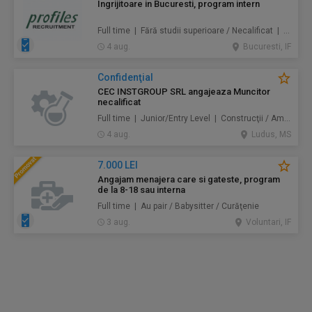
Ingrijitoare in Bucuresti, program intern
Full time | Fără studii superioare / Necalificat | Au pair / Babysitter / Curăţenie / Prestări servicii
4 aug.
Bucuresti, IF
Confidenţial
CEC INSTGROUP SRL angajeaza Muncitor
necalificat
Full time | Junior/Entry Level | Construcţii / Amenajări
4 aug.
Ludus, MS
7.000 LEI
Angajam menajera care si gateste, program
de la 8-18 sau interna
Full time | Au pair / Babysitter / Curăţenie
3 aug.
Voluntari, IF