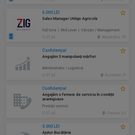
6.000 LEI
Sales Manager Utilaje Agricole
Full time | Mid-Level | Vânzări / Management
27 jul.
Alexandria, TR
Confidenţial
Angajăm 3 manipulanți mărfuri
Administrativ / Logistică
27 jul.
Bucuresti, IF
Confidenţial
Angajăm o femeie de serviciu în condiții
avantajoase
Prestări servicii
27 jul.
Craiova, DJ
5.000 LEI
Ajutor Bucătărie