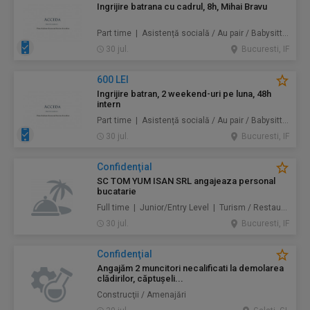
Ingrijire batrana cu cadrul, 8h, Mihai Bravu
Part time | Asistență socială / Au pair / Babysitter / Curăţenie / Prestări servicii
30 jul.
Bucuresti, IF
600 LEI
Ingrijire batran, 2 weekend-uri pe luna, 48h
intern
Part time | Asistență socială / Au pair / Babysitter / Curăţenie / Prestări servicii
30 jul.
Bucuresti, IF
Confidenţial
SC TOM YUM ISAN SRL angajeaza personal
bucatarie
Full time | Junior/Entry Level | Turism / Restaurante / Hoteluri
30 jul.
Bucuresti, IF
Confidenţial
Angajăm 2 muncitori necalificati la demolarea
clădirilor, căptușeli...
Construcţii / Amenajări