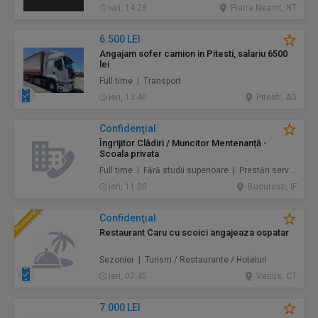
ieri, 14:28
Piatra Neamt, NT
6.500 LEI
Angajam sofer camion in Pitesti, salariu 6500
lei
Full time | Transport
ieri, 13:40
Pitesti, AG
Confidenţial
Îngrijitor Clădiri / Muncitor Mentenanță -
Scoala privata
Full time | Fără studii superioare | Prestări servicii / Mentenanță / Instalații / Construcţii / Amenajări
ieri, 11:00
Bucuresti, IF
Confidenţial
Restaurant Caru cu scoici angajeaza ospatar
Sezonier | Turism / Restaurante / Hoteluri
ieri, 07:45
Venus, CT
7.000 LEI