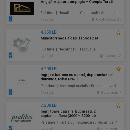
Angajăm ajutor pompagiu – Campia Turzii
Full time | Necalificat | Construcţii / Amenajări
28 jul.
Cluj-Napoca, CJ
4.350 LEI
Muncitori necalificati- fabrica pet
Full time | Necalificat | Producție
28 jul.
Buzau, BZ
4.200 LEI
Ingrijire batrana cu cadrul, dupa-amiaza si
duminica, Mihai Bravu
Part time | Asistență socială / Prestări servicii
28 jul.
Bucuresti, IF
3.200 LEI
Ingrijitoare batrana, Bucuresti, 2
saptamani/luna (3000 – 3200 lei)
Part time | Fără studii superioare / Necalificat / Mid-Level | Au pair / Babysitter / Curăţenie / Prestări servicii
27 jul.
Bucuresti, IF