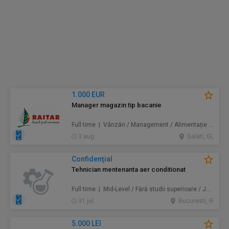
1.000 EUR
Manager magazin tip bacanie
Full time | Vânzări / Management / Alimentație / Comerț
3 aug.
Galati, GL
Confidenţial
Tehnician mentenanta aer conditionat
Full time | Mid-Level / Fără studii superioare / Junior/Entry Level | Mentenanță / Instalații
31 jul.
Bucuresti, IF
5.000 LEI