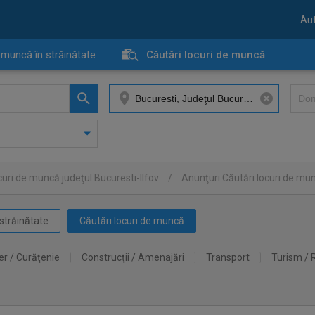
Aut
 muncă în străinătate
Căutări locuri de muncă
curi de muncă judeţul Bucuresti-Ilfov
/
Anunţuri Căutări locuri de mu
străinătate
Căutări locuri de muncă
er / Curăţenie
Construcţii / Amenajări
Transport
Turism / 