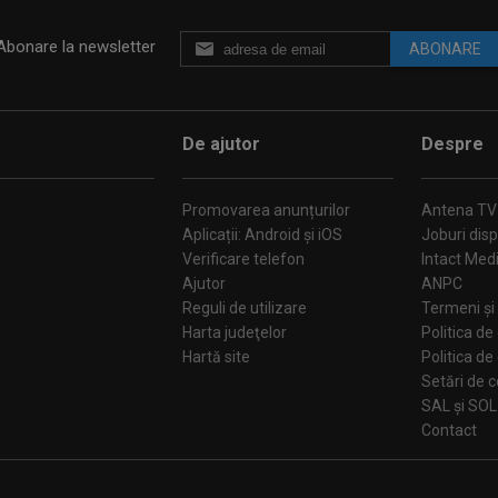
Abonare la newsletter
ABONARE
De ajutor
Despre
Promovarea anunțurilor
Antena TV
Aplicații: Android și iOS
Joburi disp
Verificare telefon
Intact Med
Ajutor
ANPC
Reguli de utilizare
Termeni și 
Harta judeţelor
Politica de
Hartă site
Politica de
Se
SAL și SOL
Contact