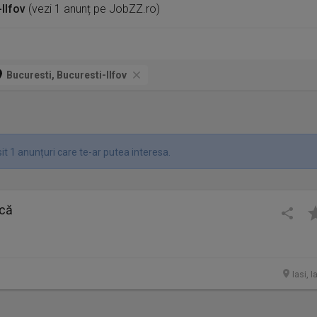
-Ilfov
(vezi 1 anunț pe JobZZ.ro)
Bucuresti, Bucuresti-Ilfov
t 1 anunțuri care te-ar putea interesa.
ncă
Iasi, I