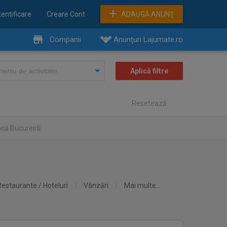
entificare
Creare Cont
ADAUGĂ ANUNŢ
Companii
Anunţuri Lajumate.ro
Resetează
ncă Bucuresti
Restaurante / Hoteluri
Vânzări
Mai multe...