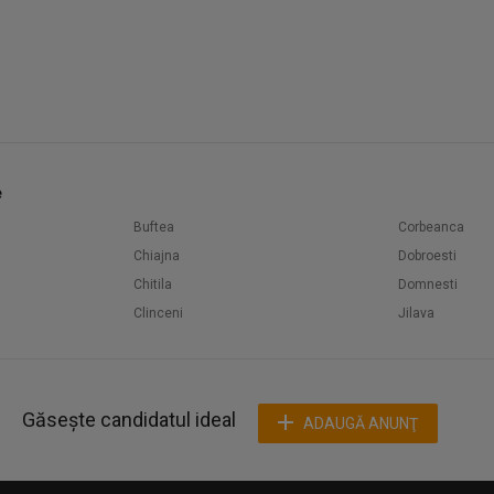
e
Buftea
Corbeanca
Chiajna
Dobroesti
Chitila
Domnesti
Clinceni
Jilava
Găsește candidatul ideal
ADAUGĂ ANUNŢ