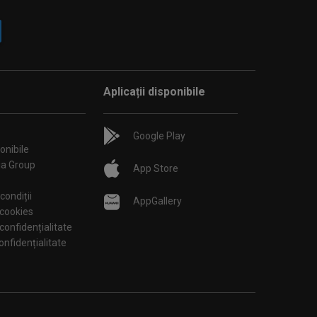
Aplicații disponibile
Google Play
onibile
ia Group
App Store
condiții
AppGallery
 cookies
 confidențialitate
tări de confidențialitate